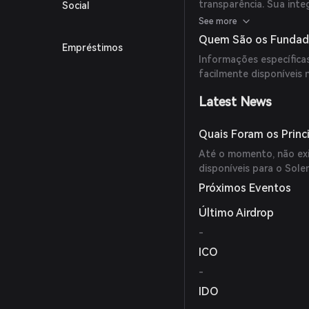
transparência. Sua int
Social
segurança e confiança,
See more
tradicionais.
Quem São os Fundad
Empréstimos
Informações específic
facilmente disponíveis 
Latest News
Quais Foram os Princ
Até o momento, não exis
disponíveis para o Sole
Próximos Eventos
Último Airdrop
-
ICO
-
IDO