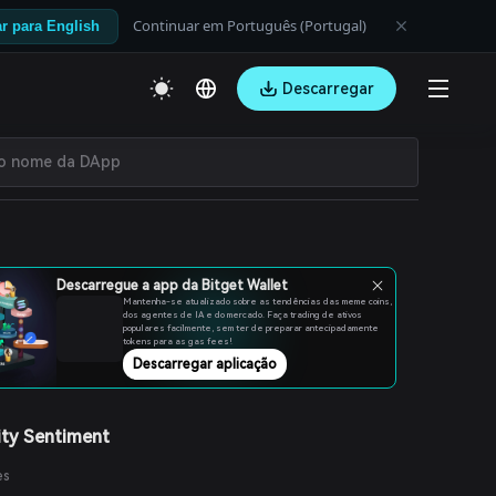
Continuar em Português (Portugal)
r para English
Descarregar
Descarregue a app da Bitget Wallet
Mantenha-se atualizado sobre as tendências das meme coins,
dos agentes de IA e do mercado. Faça trading de ativos
populares facilmente, sem ter de preparar antecipadamente
tokens para as gas fees!
Descarregar aplicação
ty Sentiment
es