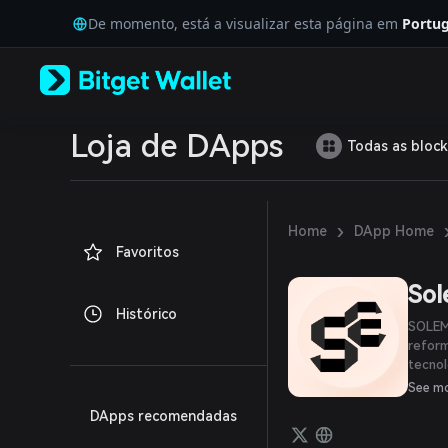
English
De momento, está a visualizar esta página em
Portug
日本語
Tiếng Việt
Русский
Español (Latinoamérica)
Türkçe
Italiano
Loja de DApps
Todas as block
Français
Deutsch
简体中文
繁體中文
›
Home
DApp Home
Português (Portugal)
Favoritos
Bahasa Indonesia
ภาษาไทย
So
العربية
Histórico
हिन्दी
SOLEMP
বাংলা
refor
tecnol
Español
objeti
Português (Brasil)
See m
varied
Español (Argentina)
DApps recomendadas
mesmo
cada t