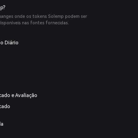
p?
hanges onde os tokens Solemp podem ser
isponíveis nas fontes fornecidas.
o Diário
cado e Avaliação
rcado
da