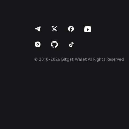
ภาษาไทย
العربية
हिन्दी
বাংলা
Español
Português (Brasil)
Español (Argentina)
© 2018-2026 Bitget Wallet All Rights Reserved