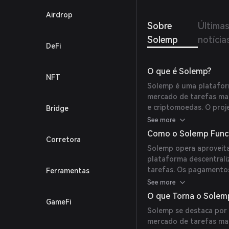
Airdrop
Sobre
Última
Solemp
notícia
DeFi
O que é Solemp?
NFT
Solemp é uma plataform
mercado de tarefas mal
e criptomoedas. O proj
Bridge
globalmente enquanto 
See more
transparência em cada 
Como o Solemp Func
Corretora
Solemp opera aproveita
plataforma descentral
tarefas. Os pagamentos
Ferramentas
transações seguras e t
See more
O que Torna o Solem
GameFi
Solemp se destaca por 
mercado de tarefas ma