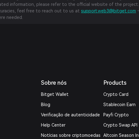
ed information, please refer to the official website of the project.
curacies, feel free to reach out to us at
support.web3@bitget.com
—
re needed.
Sobre nós
Products
Bitget Wallet
Crypto Card
Blog
Stablecoin Earn
Verificação de autenticidade
Payfi Crypto
Help Center
Crypto Swap API
Notícias sobre criptomoedas
Altcoin Season I