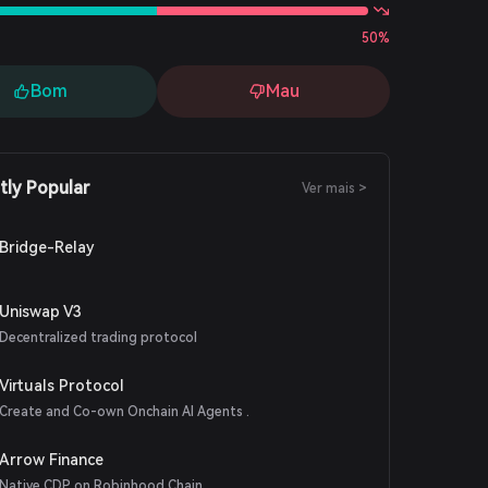
50%
Bom
Mau
tly Popular
Ver mais >
Bridge-Relay
Uniswap V3
Decentralized trading protocol
Virtuals Protocol
Create and Co-own Onchain AI Agents .
Arrow Finance
Native CDP on Robinhood Chain