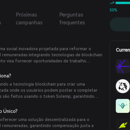
50%
s
Próximas
Perguntas
s
campanhas
frequentes
a social inovadora projetada para reformar o
Curren
 remuneradas integrando tecnologias de blockchain
eto visa fornecer oportunidades de trabalho
garante pagamento justo, segurança e
transação.
iona?
ndo a tecnologia blockchain para criar uma
izada onde os usuários podem postar e completar
 são feitos usando o token Solemp, garantindo
ransparentes.
p Único?
oferecer uma solução descentralizada para o
l remuneradas, garantindo compensação justa e