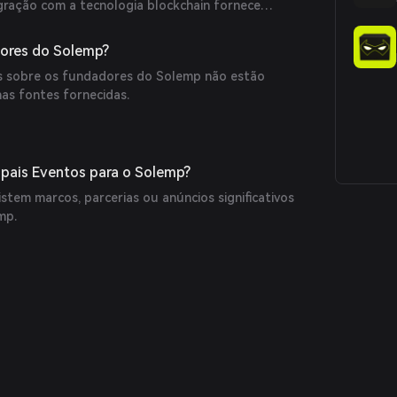
egração com a tecnologia blockchain fornece
 diferenciando-o das plataformas de tarefas
ores do Solemp?
as sobre os fundadores do Solemp não estão
nas fontes fornecidas.
ipais Eventos para o Solemp?
tem marcos, parcerias ou anúncios significativos
mp.