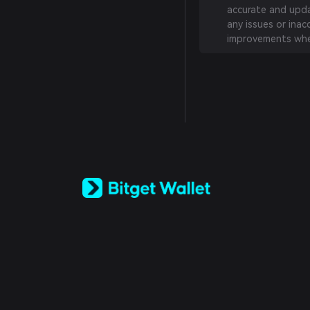
accurate and updat
any issues or inac
improvements whe
English
日本語
Tiếng Việt
Русский
Español (Latinoamérica)
Türkçe
Italiano
Français
Deutsch
简体中文
繁體中文
Português (Portugal)
Bahasa Indonesia