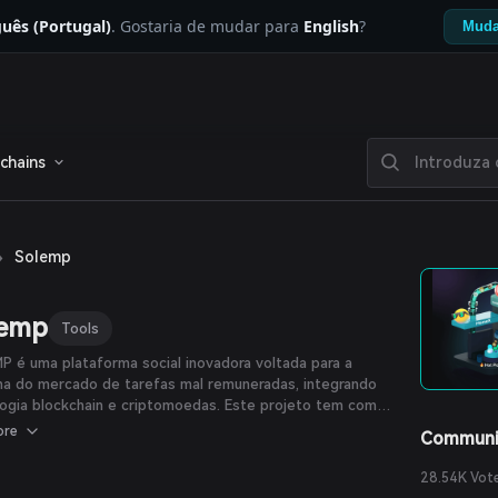
uês (Portugal)
. Gostaria de mudar para
English
?
Muda
chains
›
Solemp
lemp
Tools
 é uma plataforma social inovadora voltada para a
ma do mercado de tarefas mal remuneradas, integrando
ogia blockchain e criptomoedas. Este projeto tem como
vo oferecer oportunidades de trabalho para uma ampla
ore
Communi
ade de pessoas ao redor do mundo, garantindo ao
 tempo pagamento justo, segurança e transparência em
28.54K Vot
ransação.