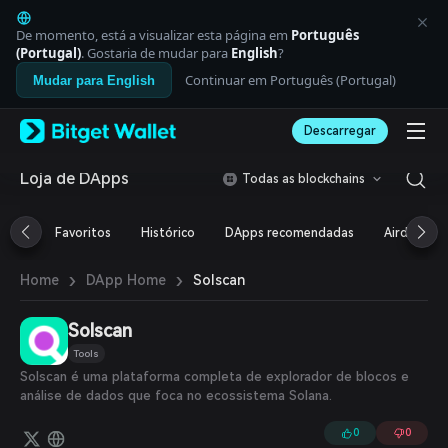
English
日本語
De momento, está a visualizar esta página em
Português
Tiếng Việt
(Portugal)
. Gostaria de mudar para
English
?
Русский
Continuar em Português (Portugal)
Mudar para English
Español (Latinoamérica)
Türkçe
Descarregar
Italiano
Français
Deutsch
Loja de DApps
Todas as blockchains
简体中文
繁體中文
Favoritos
Histórico
DApps recomendadas
Airdrop
Português (Portugal)
Bahasa Indonesia
›
›
Solscan
Home
DApp Home
ภาษาไทย
العربية
हिन्दी
Solscan
বাংলা
Tools
Español
Solscan é uma plataforma completa de explorador de blocos e
Português (Brasil)
análise de dados que foca no ecossistema Solana.
Español (Argentina)
0
0