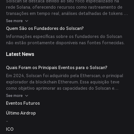
Solscan se destaca devido ao seu foco especializado na
rede Solana, oferecendo recursos como rastreamento de
transações em tempo real, análises detalhadas de tokens e
painéis dedicados para NFTs e protocolos DeFi. Seu design
See more
intuitivo atende tanto usuários iniciantes quanto
Quem São os Fundadores do Solscan?
experientes.
Informações específicas sobre os fundadores do Solscan
não estão prontamente disponíveis nas fontes fornecidas.
Latest News
Quais Foram os Principais Eventos para o Solscan?
Em 2024, Solscan foi adquirido pela Etherscan, o principal
explorador da blockchain Ethereum. Essa aquisição teve
como objetivo aprimorar as capacidades do Solscan e
introduzir novos recursos para beneficiar o ecossistema
See more
Solana.
Eventos Futuros
Último Airdrop
-
ICO