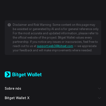
Disclaimer and Risk Warning: Some content on this page may
be assisted or generated by AI and is for general reference only.
For the most accurate and updated information, please refer to
the official website of the project. Bitget Wallet values every
partnership. If you notice any issues or inaccuracies, feel free to
reach out to us at
support.web3@bitget.com
— we appreciate
your feedback and will make improvements where needed.
English
日本語
Tiếng Việt
Русский
Sobre nós
Español (Latinoamérica)
Türkçe
Bitget Wallet X
Italiano
Français