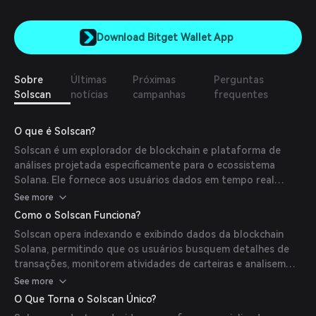
Download Bitget Wallet App
Sobre
Últimas
Próximas
Perguntas
Solscan
notícias
campanhas
frequentes
O que é Solscan?
Solscan é um explorador de blockchain e plataforma de
análises projetada especificamente para o ecossistema
Solana. Ele fornece aos usuários dados em tempo real
sobre transações, blocos, tokens e atividade da rede,
See more
permitindo monitoramento e análise abrangentes da
Como o Solscan Funciona?
blockchain Solana.
Solscan opera indexando e exibindo dados da blockchain
Solana, permitindo que os usuários busquem detalhes de
transações, monitorem atividades de carteiras e analisem
métricas de tokens. Sua interface amigável simplifica a
See more
exploração de dados complexos da blockchain.
O Que Torna o Solscan Único?