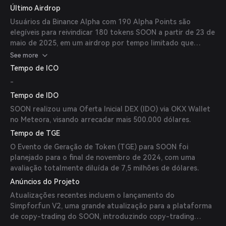
para apoiar desenvolvedores que constroem na plataforma
Último Airdrop
captação bem-sucedida de 22 milhões de dólares via
SOON.
vendas de NFTs em uma rodada de financiamento liderada
Usuários da Binance Alpha com 190 Alpha Points são
pela Hack VC em 22 de janeiro de 2025; e o listamento do
elegíveis para reivindicar 180 tokens SOON a partir de 23 de
token $SOON na Binance Alpha em 23 de maio de 2025.
maio de 2025, em um airdrop por tempo limitado que
consome 15 pontos por reivindicação.
See more
Tempo de ICO
-
Tempo de IDO
SOON realizou uma Oferta Inicial DEX (IDO) via OKX Wallet
no Meteora, visando arrecadar mais 500.000 dólares.
Tempo de TGE
O Evento de Geração de Token (TGE) para SOON foi
planejado para o final de novembro de 2024, com uma
avaliação totalmente diluída de 7,5 milhões de dólares.
Anúncios do Projeto
Atualizações recentes incluem o lançamento do
Simpfor.fun V2, uma grande atualização para a plataforma
de copy-trading do SOON, introduzindo copy-trading