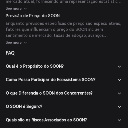
mercado atual, fornecendo uma representação estatística
da avaliação do projeto.
See more
Previsão de Preço do SOON
Enquanto previsões específicas de preço são especulativas,
fatores que influenciam o preço do SOON incluem
sentimento de mercado, taxas de adoção, avanços
tecnológicos e tendências gerais do mercado de
See more
criptomoedas. Até o momento, não há previsões disponíveis
FAQ
de especialistas ou publicações confiáveis.
Qual é o Propósito do SOON?
Como Posso Participar do Ecossistema SOON?
O que Diferencia o SOON dos Concorrentes?
O SOON é Seguro?
Quais são os Riscos Associados ao SOON?