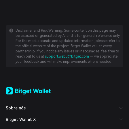
Disclaimer and Risk Warning: Some content on this page may
be assisted or generated by AI and is for general reference only.
For the most accurate and updated information, please refer to
the official website of the project. Bitget Wallet values every
partnership. If you notice any issues or inaccuracies, feel free to
reach out to us at
support.web3@bitget.com
— we appreciate
your feedback and will make improvements where needed.
English
日本語
Tiếng Việt
Русский
Sobre nós
Español (Latinoamérica)
Türkçe
Bitget Wallet X
Italiano
Français