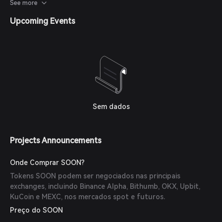
intuitivo com um clique na Hyperliquid, suporte para Ativos
See more
do Mundo Real (RWAs) e um recurso personalizado de
Upcoming Events
rastreamento de traders. Além disso, o SOON anunciou sua
tokenomics, alocando 51% para a comunidade, 10% para a
equipe e co-construtores, 6% para a fundação/tesouraria,
25% para o ecossistema e 8% para airdrops e liquidez.
Sem dados
Projects Announcements
Onde Comprar SOON?
Tokens SOON podem ser negociados nas principais
exchanges, incluindo Binance Alpha, Bithumb, OKX, Upbit,
KuCoin e MEXC, nos mercados spot e futuros.
Preço do SOON