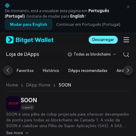
English
日本語
De momento, está a visualizar esta página em
Português
Tiếng Việt
(Portugal)
. Gostaria de mudar para
English
?
Русский
Continuar em Português (Portugal)
Mudar para English
Español (Latinoamérica)
Türkçe
Descarregar
Italiano
Français
Deutsch
Loja de DApps
Todas as blockchains
简体中文
繁體中文
Favoritos
Histórico
DApps recomendadas
Airdrop
Português (Portugal)
Bahasa Indonesia
›
›
SOON
Home
DApp Home
ภาษาไทย
العربية
हिन्दी
SOON
বাংলা
Layer2
Español
SOON é uma pilha de rollup projetada para oferecer desempenho
Português (Brasil)
de ponta para todas as blockchains de Camada 1. A visão da
Español (Argentina)
SOON é viabilizar uma Pilha de Super Aplicações (SAS). A SAS
consiste em quatro produtos principais: SOON Mainnet, SOON
See more