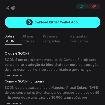
Stack, InterSOON e Simpfor.fun. Esses componentes trabalham
em conjunto para fornecer uma solução de alto desempenho,
0
0
interoperável e escalável. Além disso, a integração do LiveTrade e
do simpfor.fun fortalece ainda mais a visão da SOON de criar um
super gateway para usuários Web2 por meio de uma plataforma
Download Bitget Wallet App
ao vivo. Essa expansão estratégica garante que os usuários
tenham experiências de interação on-chain sem interrupções,
diretamente em ambientes familiares como Twitch e SOOP.
Sobre
Últimas
Próximas
Perguntas
SOON
notícias
campanhas
frequentes
O que é SOON?
SOON é um ecossistema modular de Camada 2 projetado
para ampliar a adoção da blockchain por meio de execução
de alto desempenho, interoperabilidade e governança
descentralizada. Ele compreende a SOON Mainnet, uma
See more
Camada 2 com liquidação Ethereum, impulsionada por uma
Como o SOON Funciona?
Máquina Virtual Solana desacoplada (SVM), e o SOON Stack,
SOON opera desacoplando a Máquina Virtual Solana (SVM)
que permite a implantação de rollups baseados em SVM em
de seu consenso nativo, alcançando tempos de bloco de 50
várias blockchains de Camada 1. O ecossistema também
milissegundos e uma taxa de 30.000 transações por
inclui o InterSOON, um protocolo de mensagens cross-chain
segundo (TPS) no Ethereum. Ele emprega compressão da
See more
construído sobre Hyperlane, facilitando a interação