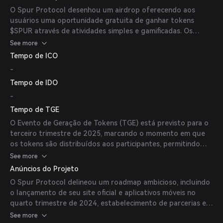
O Spur Protocol desenhou um airdrop oferecendo aos
usuários uma oportunidade gratuita de ganhar tokens
$SPUR através de atividades simples e gamificadas. Os
participantes precisam baixar o aplicativo Spur Protocol, se
See more
registrar usando um código de referência e completar
Tempo de ICO
tarefas dentro do aplicativo.
-
Tempo de IDO
-
Tempo de TGE
O Evento de Geração de Tokens (TGE) está previsto para o
terceiro trimestre de 2025, marcando o momento em que
os tokens são distribuídos aos participantes, permitindo
que negociem ou utilizem seus tokens dentro do
See more
ecossistema.
Anúncios do Projeto
O Spur Protocol delineou um roadmap ambicioso, incluindo
o lançamento de seu site oficial e aplicativos móveis no
quarto trimestre de 2024, estabelecimento de parcerias e
introdução de novas funcionalidades como 'Teach to Earn' e
See more