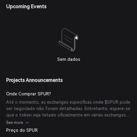
'Read to Earn' no primeiro trimestre de 2025, e
Upcoming Events
planejamento do TGE e listagem oficial do token no terceiro
trimestre de 2025.
Sem dados
Projects Announcements
Onde Comprar SPUR?
Até o momento, as exchanges específicas onde $SPUR pode
ser negociado não foram detalhadas. Entretanto, espera-se
que o token seja listado oficialmente em várias exchanges
no terceiro trimestre de 2025.
See more
Preço do SPUR