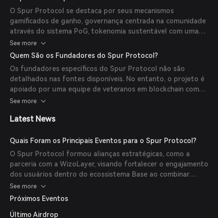
sem custo construída sobre uma cadeia L2 dedicada
O Spur Protocol se destaca por seus mecanismos
baseada no Polygon CDK, e um mecanismo anti-Sybil para
gamificados de ganho, governança centrada na comunidade
garantir participação genuína. Essa arquitetura reduz
através do sistema PoG, tokenomia sustentável com uma
custos de marketing e aumenta as taxas de conversão de
porção significativa alocada para recompensas
See more
usuários reais.
comunitárias, e um enorme potencial de crescimento com
Quem São os Fundadores do Spur Protocol?
mais de 2 milhões de usuários e um Evento de Geração de
Os fundadores específicos do Spur Protocol não são
Tokens (TGE) previsto para o terceiro trimestre de 2025.
detalhados nas fontes disponíveis. No entanto, o projeto é
apoiado por uma equipe de veteranos em blockchain com
experiência em grandes redes como Bitcoin, Ethereum e
See more
Binance Smart Chain.
Latest News
Quais Foram os Principais Eventos para o Spur Protocol?
O Spur Protocol formou alianças estratégicas, como a
parceria com a WizoLayer, visando fortalecer o engajamento
dos usuários dentro do ecossistema Base ao combinar
ferramentas educativas com incentivos para usuários. Além
See more
disso, a plataforma atraiu mais de 2 milhões de usuários
Próximos Eventos
desde seu lançamento em novembro de 2024.
Último Airdrop