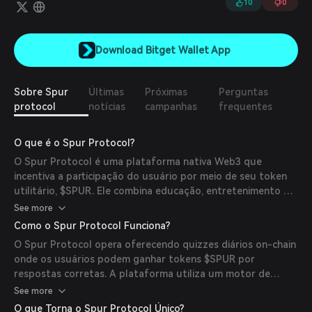
10
0
Download Bitget Wallet App
Sobre Spur
Últimas
Próximas
Perguntas
protocol
notícias
campanhas
frequentes
O que é o Spur Protocol?
O Spur Protocol é uma plataforma nativa Web3 que
incentiva a participação do usuário por meio de seu token
utilitário, $SPUR. Ele combina educação, entretenimento e
oportunidades financeiras em um único ecossistema
See more
integrado. Os usuários podem ganhar recompensas
Como o Spur Protocol Funciona?
participando de quizzes diários, completando missões e
O Spur Protocol opera oferecendo quizzes diários on-chain
desafios, indicando novos usuários e envolvendo-se em
onde os usuários podem ganhar tokens $SPUR por
jogos play-to-earn. O protocolo também introduz um
respostas corretas. A plataforma utiliza um motor de
modelo único de Prova de Governança (PoG), permitindo
verificação descentralizado composto por um banco de
See more
que os detentores de tokens moldem o futuro do
perguntas governado por DAO, uma camada de interação
protocolo por meio de votação e liderança comunitária.
O que Torna o Spur Protocol Único?