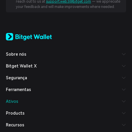
reach out to us at
support.web3@bitget.com
— we appreciate
your feedback and will make improvements where needed.
English
日本語
Tiếng Việt
Русский
Sobre nós
Español (Latinoamérica)
Türkçe
Bitget Wallet X
Italiano
Français
Segurança
Deutsch
简体中文
Ferramentas
繁體中文
Português (Portugal)
Ativos
Bahasa Indonesia
ภาษาไทย
Products
العربية
हिन्दी
Recursos
বাংলা