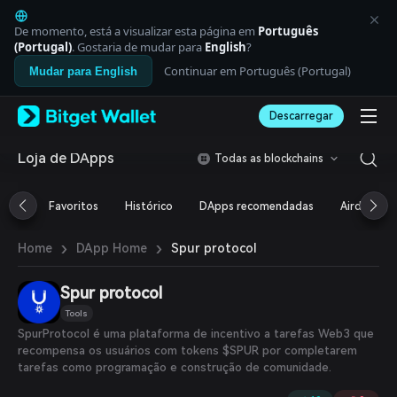
English
日本語
De momento, está a visualizar esta página em
Português
Tiếng Việt
(Portugal)
. Gostaria de mudar para
English
?
Русский
Continuar em Português (Portugal)
Mudar para English
Español (Latinoamérica)
Türkçe
Descarregar
Italiano
Français
Deutsch
Loja de DApps
Todas as blockchains
简体中文
繁體中文
Favoritos
Histórico
DApps recomendadas
Airdrop
Português (Portugal)
Bahasa Indonesia
›
›
Spur protocol
Home
DApp Home
ภาษาไทย
العربية
हिन्दी
Spur protocol
বাংলা
Tools
Español
SpurProtocol é uma plataforma de incentivo a tarefas Web3 que
Português (Brasil)
recompensa os usuários com tokens $SPUR por completarem
Español (Argentina)
tarefas como programação e construção de comunidade.