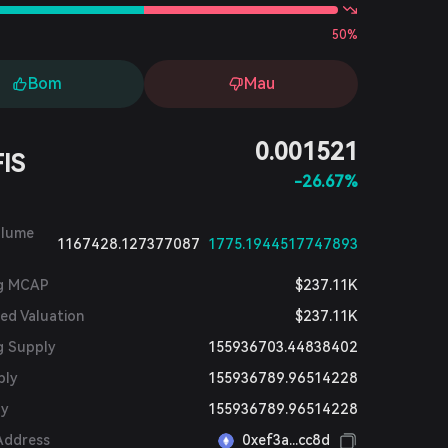
50%
Bom
Mau
0.001521
FIS
-26.67%
olume
1167428.127377087
1775.1944517747893
ng MCAP
$237.11K
ted Valuation
$237.11K
g Supply
155936703.44838402
ply
155936789.96514228
ly
155936789.96514228
Address
0xef3a...cc8d