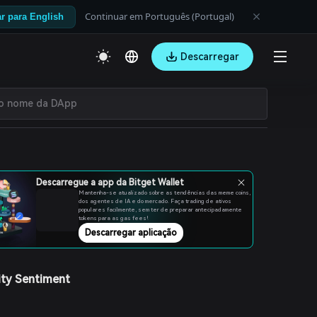
Continuar em Português (Portugal)
r para English
Descarregar
Descarregue a app da Bitget Wallet
Mantenha-se atualizado sobre as tendências das meme coins,
dos agentes de IA e do mercado. Faça trading de ativos
populares facilmente, sem ter de preparar antecipadamente
tokens para as gas fees!
Descarregar aplicação
ty Sentiment