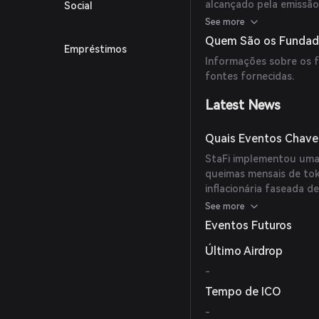
alcançado pela emissão
Social
ou usados em várias ap
See more
flexibilidade dos ativos
Quem São os Fundado
Empréstimos
Informações sobre os f
fontes fornecidas.
Latest News
Quais Eventos Chave 
StaFi implementou uma e
queimas mensais de to
inflacionária faseada 
listagem spot aprovada
See more
para agosto de 2025. N
Eventos Futuros
Monitoramento no StaF
possível delisting.
Último Airdrop
-
Tempo de ICO
-