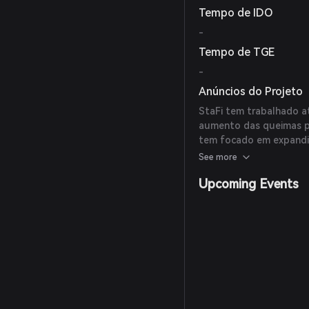
Tempo de IDO
-
Tempo de TGE
-
Anúncios do Projeto
StaFi tem trabalhado a
aumento das queimas pa
tem focado em expandir
plataformas DeFi e apr
See more
Upcoming Events