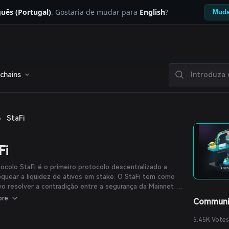
uês (Portugal)
. Gostaria de mudar para
English
?
Muda
chains
›
StaFi
Fi
ocolo StaFi é o primeiro protocolo descentralizado a
quear a liquidez de ativos em stake. O StaFi tem como
vo resolver a contradição entre a segurança da Mainnet e
idez dos tokens no consenso PoS. Os detentores de
ore
Communi
 podem realizar staking por meio de contratos de
g integrados no Protocolo StaFi e, em seguida, receber
5.45K Votes
 alternativos (como rDOT, rATOM, rBNB, rSOL, etc.).