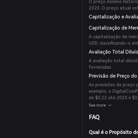
O preço mínimo históric
2023. O preço atual est
Capitalização e Aval
Capitalização de Me
A capitalização de mer
USD, classificando-o e
Avaliação Total Diluí
A avaliação total diluí
fornecidas.
Previsão de Preço do
As previsões de preço p
exemplo, o DigitalCoin
de $0,22 até 2025 e $0
essas previsões são es
See more
(
digitalcoinprice.com
)
FAQ
Qual é o Propósito d