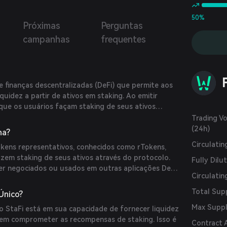
 rTokens são negociáveis e também podem receber
ensas de staking da cadeia original.
50%
Próximas
Perguntas
campanhas
frequentes
e finanças descentralizadas (DeFi) que permite aos
quidez a partir de ativos em staking. Ao emitir
 que os usuários façam staking de seus ativos
ez, aumentando assim a eficiência do capital no
Trading V
(24h)
na?
Circulati
okens representativos, conhecidos como rTokens,
azem staking de seus ativos através do protocolo.
Fully Dilu
r negociados ou usados em outras aplicações DeFi,
Circulatin
z aos ativos em staking. O protocolo garante que os
receber recompensas de staking enquanto têm
Total Sup
Único?
zar seus ativos em outro lugar.
Max Supp
do StaFi está em sua capacidade de fornecer liquidez
sem comprometer as recompensas de staking. Isso é
Contract 