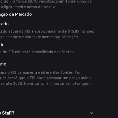
o do FIS foi de $0,10, registrado em 18 de junho de
á ligeiramente acima desse nível.
iação de Mercado
rcado
cado atual do FIS é aproximadamente $15,89 milhões
ntre as criptomoedas de menor capitalização.
da
da do FIS não está especificada nas fontes
 FIS
ara o FIS variam entre diferentes fontes. Por
Price prevê que o FIS pode alcançar um preço médio
,57 até 2030. No entanto, é importante notar que
peculativas e devem ser consideradas com cautela.
o StaFi?