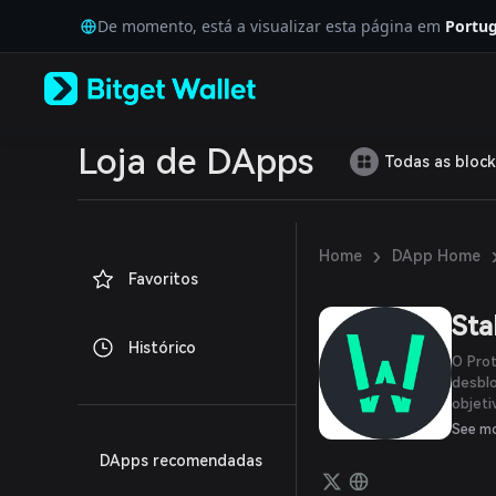
English
De momento, está a visualizar esta página em
Portug
日本語
Tiếng Việt
Русский
Español (Latinoamérica)
Türkçe
Italiano
Loja de DApps
Todas as block
Français
Deutsch
简体中文
繁體中文
›
Home
DApp Home
Português (Portugal)
Favoritos
Bahasa Indonesia
ภาษาไทย
Sta
العربية
Histórico
हिन्दी
O Prot
বাংলা
desblo
objeti
Español
a liqu
Português (Brasil)
See m
tokens
Español (Argentina)
DApps recomendadas
stakin
tokens