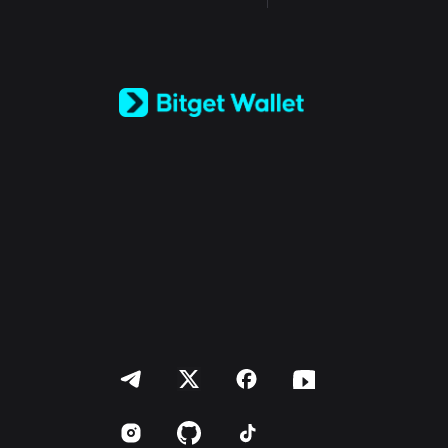
English
日本語
Tiếng Việt
Русский
Español (Latinoamérica)
Türkçe
Italiano
Français
Deutsch
简体中文
繁體中文
Português (Portugal)
Bahasa Indonesia
ภาษาไทย
العربية
हिन्दी
বাংলা
Español
Português (Brasil)
Español (Argentina)