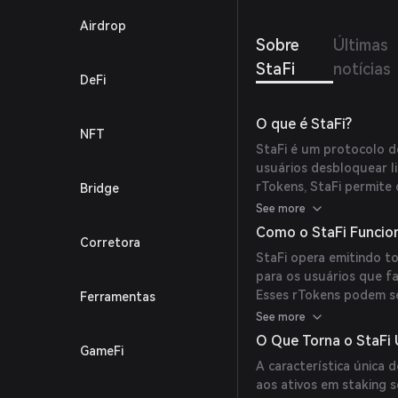
Esses
Airdrop
recomp
Sobre
Últimas
StaFi
notícias
DeFi
O que é StaFi?
NFT
StaFi é um protocolo d
usuários desbloquear li
rTokens, StaFi permite
Bridge
enquanto mantêm liquid
See more
processo de staking.
Como o StaFi Funcio
Corretora
StaFi opera emitindo t
para os usuários que f
Esses rTokens podem se
Ferramentas
proporcionando liquide
See more
usuários continuem a 
O Que Torna o StaFi 
GameFi
flexibilidade para utili
A característica única 
aos ativos em staking 