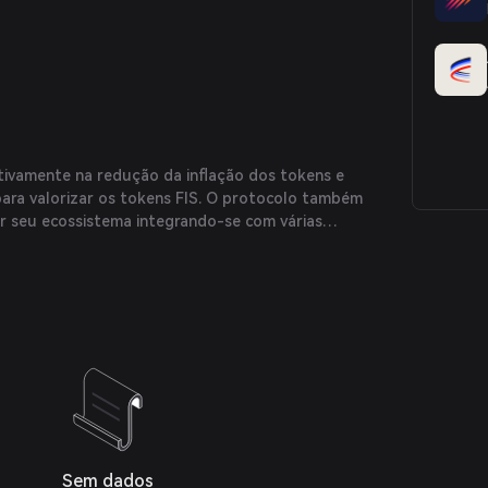
tivamente na redução da inflação dos tokens e
ra valorizar os tokens FIS. O protocolo também
 seu ecossistema integrando-se com várias
imorando a funcionalidade dos rTokens.
Sem dados