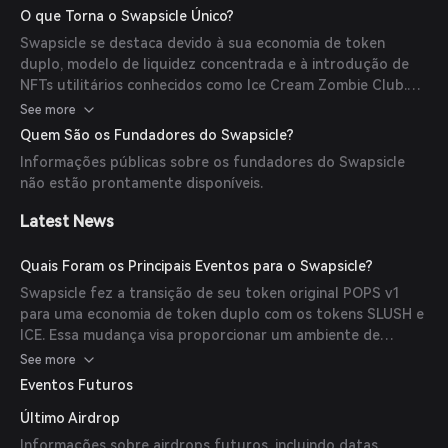
ganhar e aumentar rendimentos adicionais. Os usuários
O que Torna o Swapsicle Único?
podem congelar SLUSH para obter ICE, que pode então ser
Swapsicle se destaca devido à sua economia de token
usado para staking, acesso a produtos premium e
duplo, modelo de liquidez concentrada e à introdução de
participação no ecossistema da plataforma.
NFTs utilitários conhecidos como Ice Cream Zombie Club.
Esses NFTs oferecem benefícios como tempos reduzidos de
See more
descongelamento, recompensas aumentadas e acesso
Quem São os Fundadores do Swapsicle?
exclusivo a certos mecanismos de staking. Além disso, o
Informações públicas sobre os fundadores do Swapsicle
lançamento do Swapsicle no Telos EVM e Mantle garante
não estão prontamente disponíveis.
um ambiente de negociação seguro e escalável.
Latest News
Quais Foram os Principais Eventos para o Swapsicle?
Swapsicle fez a transição de seu token original POPS v1
para uma economia de token duplo com os tokens SLUSH e
ICE. Essa mudança visa proporcionar um ambiente de
negociação mais flexível e recompensador para os usuários.
See more
Além disso, a plataforma introduziu os NFTs Ice Cream
Eventos Futuros
Zombie Club, oferecendo vários benefícios aos detentores.
Último Airdrop
Informações sobre airdrops futuros, incluindo datas,