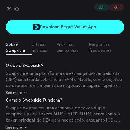
0
0
Download Bitget Wallet App
Sobre
Últimas
Próximas
Perguntas
Swapsicle
notícias
campanhas
frequentes
O que é Swapsicle?
Swapsicle é uma plataforma de exchange descentralizada
(DEX) construída sobre Telos EVM e Mantle, com o objetivo
de oferecer um ambiente de negociação seguro, rápido e
escalável. Oferece recursos como negociação, pools de
See more
liquidez, staking, farming e governança, com planos para
Como o Swapsicle Funciona?
introduzir funcionalidades adicionais, como crowdfunding,
Swapsicle opera em uma economia de token duplo
loteria e empréstimos no futuro.
composta pelos tokens SLUSH e ICE. SLUSH serve como o
token principal do DEX para negociação, enquanto ICE é
utilizado dentro da suíte de produtos 'The Igloo' para
See more