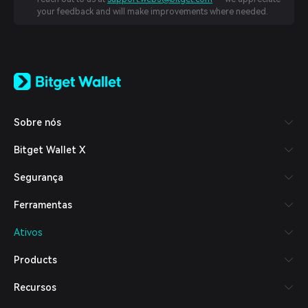
your feedback and will make improvements where needed.
English
日本語
Tiếng Việt
Русский
Sobre nós
Español (Latinoamérica)
Türkçe
Bitget Wallet X
Italiano
Français
Segurança
Deutsch
简体中文
Ferramentas
繁體中文
Português (Portugal)
Ativos
Bahasa Indonesia
ภาษาไทย
Products
العربية
हिन्दी
Recursos
বাংলা