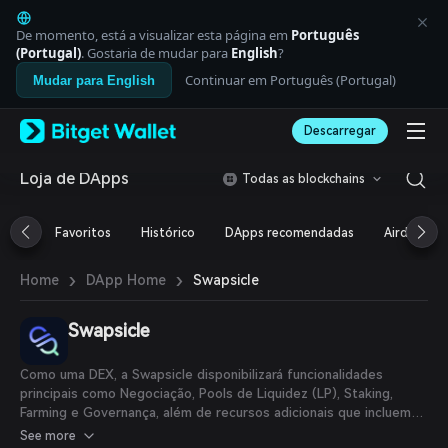
English
日本語
De momento, está a visualizar esta página em
Português
Tiếng Việt
(Portugal)
. Gostaria de mudar para
English
?
Русский
Continuar em Português (Portugal)
Mudar para English
Español (Latinoamérica)
Türkçe
Descarregar
Italiano
Français
Deutsch
Loja de DApps
Todas as blockchains
简体中文
繁體中文
Favoritos
Histórico
DApps recomendadas
Airdrop
Português (Portugal)
Bahasa Indonesia
›
›
Swapsicle
Home
DApp Home
ภาษาไทย
العربية
हिन्दी
Swapsicle
বাংলা
Español
Como uma DEX, a Swapsicle disponibilizará funcionalidades
Português (Brasil)
principais como Negociação, Pools de Liquidez (LP), Staking,
Español (Argentina)
Farming e Governança, além de recursos adicionais que incluem
Financiamento Coletivo, Loteria e Empréstimos.
See more