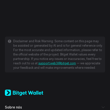
Disclaimer and Risk Warning: Some content on this page may
be assisted or generated by AI and is for general reference only.
For the most accurate and updated information, please refer to
the official website of the project. Bitget Wallet values every
partnership. If you notice any issues or inaccuracies, feel free to
reach out to us at
support.web3@bitget.com
— we appreciate
your feedback and will make improvements where needed.
English
日本語
Tiếng Việt
Русский
Sobre nós
Español (Latinoamérica)