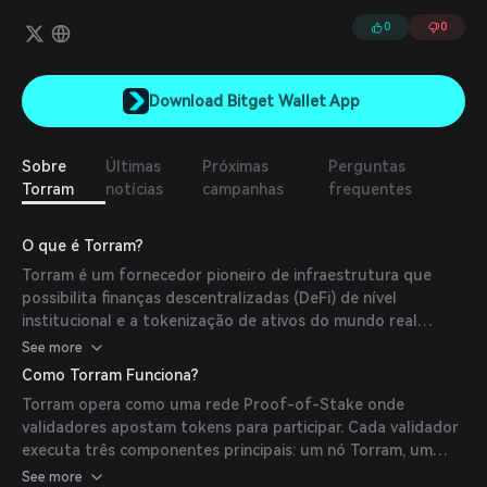
0
0
Download Bitget Wallet App
Sobre
Últimas
Próximas
Perguntas
Torram
notícias
campanhas
frequentes
O que é Torram?
Torram é um fornecedor pioneiro de infraestrutura que
possibilita finanças descentralizadas (DeFi) de nível
institucional e a tokenização de ativos do mundo real
(RWA) nativamente no Bitcoin. Ao entregar uma solução
See more
middleware completa e nativa do Bitcoin, a Torram capacita
Como Torram Funciona?
desenvolvedores a lançar stablecoins, protocolos de
Torram opera como uma rede Proof-of-Stake onde
empréstimos e outras aplicações DeFi diretamente na
validadores apostam tokens para participar. Cada validador
Camada 1 do Bitcoin, sem a necessidade de wraps, pontes
executa três componentes principais: um nó Torram, um
ou soluções de Camada 2.
relayer trustless e o Bitcoin Core. A rede gera blocos em
See more