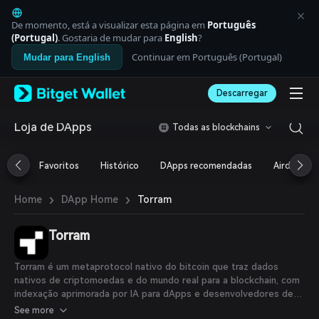
English
日本語
De momento, está a visualizar esta página em
Português
Tiếng Việt
(Portugal)
. Gostaria de mudar para
English
?
Русский
Continuar em Português (Portugal)
Mudar para English
Español (Latinoamérica)
Türkçe
Descarregar
Italiano
Français
Deutsch
Loja de DApps
Todas as blockchains
简体中文
繁體中文
Favoritos
Histórico
DApps recomendadas
Airdrop
Português (Portugal)
Bahasa Indonesia
›
›
Torram
Home
DApp Home
ภาษาไทย
العربية
हिन्दी
Torram
বাংলা
Español
Torram é um metaprotocol nativo do bitcoin que traz dados
Português (Brasil)
nativos de criptomoedas e do mundo real para a blockchain, com
Español (Argentina)
indexação aprimorada por IA para dApps e desenvolvedores de
bitcoin.
See more