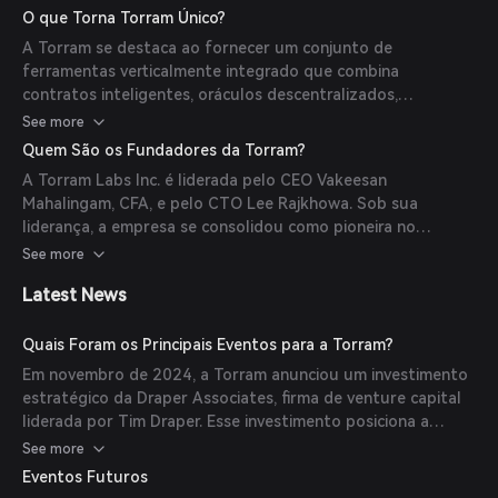
menos de um minuto e finaliza dados na blockchain do
O que Torna Torram Único?
Bitcoin aproximadamente a cada 10 minutos usando provas
A Torram se destaca ao fornecer um conjunto de
de Merkle. Isso garante que todos os dados da Torram —
ferramentas verticalmente integrado que combina
execuções de contratos inteligentes, operações de ativos e
contratos inteligentes, oráculos descentralizados,
feeds de oráculos — estejam ancorados, verificáveis e
indexadores on-chain e um novo padrão de token Bitcoin
See more
imutáveis no livro razão Proof-of-Work do Bitcoin.
(TSB), tudo trustless, seguro e nativo da Camada 1 do
Quem São os Fundadores da Torram?
Bitcoin. Diferente de rollups e pontes, a Torram se
A Torram Labs Inc. é liderada pelo CEO Vakeesan
compromete diretamente com blocos do Bitcoin com
Mahalingam, CFA, e pelo CTO Lee Rajkhowa. Sob sua
validação descentralizada, sem sequenciadores e com
liderança, a empresa se consolidou como pioneira no
suporte a contratos inteligentes. Esse design garante
desenvolvimento de infraestrutura blockchain, focando em
See more
segurança incomparável e elimina riscos cross-chain,
conectar o mercado financeiro tradicional à tecnologia
tornando-a ideal para aplicações de nível institucional.
Latest News
blockchain.
Quais Foram os Principais Eventos para a Torram?
Em novembro de 2024, a Torram anunciou um investimento
estratégico da Draper Associates, firma de venture capital
liderada por Tim Draper. Esse investimento posiciona a
Torram para capturar o mercado institucional DeFi em
See more
expansão à medida que o Bitcoin emerge como uma
Eventos Futuros
blockchain líder para finanças tradicionais. Além disso, em