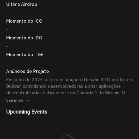
Último Airdrop
dezembro de 2024, a Torram recebeu financiamento
estratégico do Blockchain Founders Fund para expandir
-
operações e esforços de desenvolvimento.
Momento do ICO
-
Momento do IDO
-
Momento do TGE
-
Anúncios do Projeto
Em julho de 2025, a Torram lançou o Desafio 3 Million Token
Builder, convidando desenvolvedores a criar aplicações
descentralizadas nativamente na Camada 1 do Bitcoin. O
desafio oferece até 1 milhão de tokens para as melhores
See more
equipes que construírem stablecoins, DEXs, dApps de
Upcoming Events
empréstimos colaterais e protocolos de ativos do mundo
real diretamente no Bitcoin.