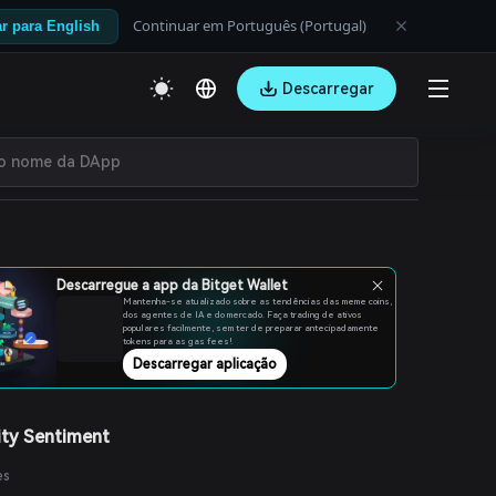
Continuar em Português (Portugal)
r para English
Descarregar
Descarregue a app da Bitget Wallet
Mantenha-se atualizado sobre as tendências das meme coins,
dos agentes de IA e do mercado. Faça trading de ativos
populares facilmente, sem ter de preparar antecipadamente
tokens para as gas fees!
Descarregar aplicação
ty Sentiment
es