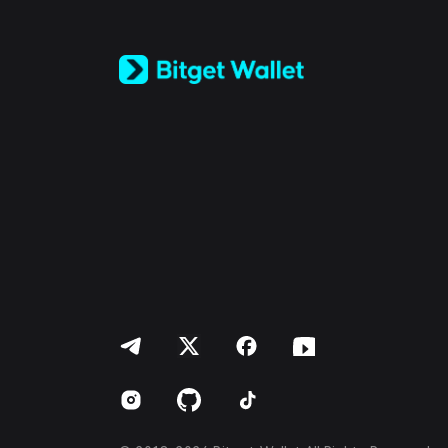
日本語
Tiếng Việt
Русский
Español (Latinoamérica)
Türkçe
Italiano
Français
Deutsch
简体中文
繁體中文
Português (Portugal)
Bahasa Indonesia
ภาษาไทย
العربية
हिन्दी
বাংলা
Español
Português (Brasil)
Español (Argentina)