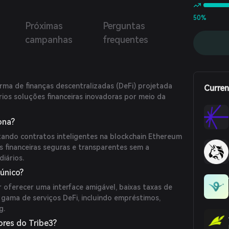
 a principal exchange de derivativos de NFTs, oferecendo
uários uma experiência de negociação social envolvente.
50%
Próximas
Perguntas
campanhas
frequentes
rma de finanças descentralizadas (DeFi) projetada
Curren
ios soluções financeiras inovadoras por meio da
ona?
tando contratos inteligentes na blockchain Ethereum
es financeiras seguras e transparentes sem a
iários.
 único?
 oferecer uma interface amigável, baixas taxas de
gama de serviços DeFi, incluindo empréstimos,
g.
res do Tribe3?