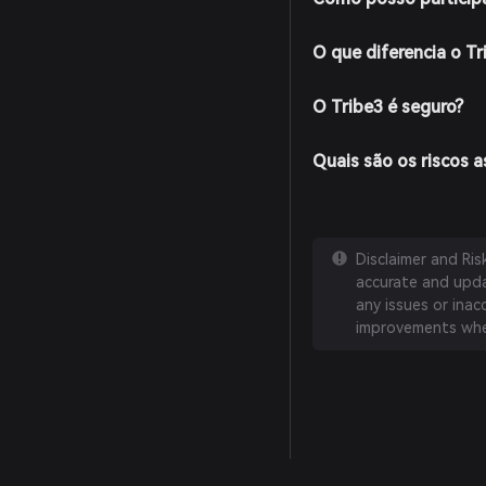
O que diferencia o T
O Tribe3 é seguro?
Quais são os riscos 
Disclaimer and Ri
accurate and updat
any issues or inac
improvements whe
English