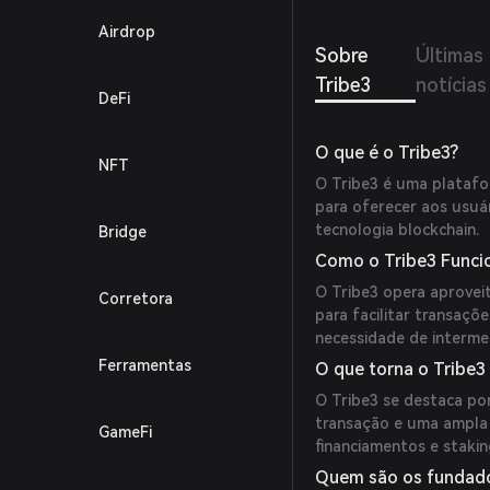
tornar
Airdrop
aos us
Sobre
Últimas
Tribe3
notícias
DeFi
O que é o Tribe3?
NFT
O Tribe3 é uma platafo
para oferecer aos usuár
tecnologia blockchain.
Bridge
Como o Tribe3 Funci
O Tribe3 opera aprovei
Corretora
para facilitar transaçõ
necessidade de intermed
Ferramentas
O que torna o Tribe3
O Tribe3 se destaca por
transação e uma ampla 
GameFi
financiamentos e stakin
Quem são os fundado