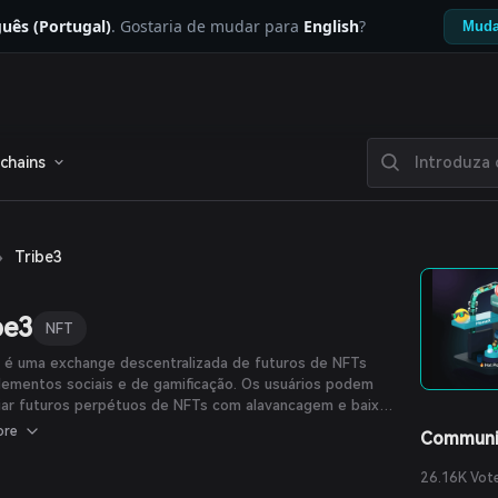
uês (Portugal)
. Gostaria de mudar para
English
?
Muda
chains
›
Tribe3
be3
NFT
 é uma exchange descentralizada de futuros de NFTs
ementos sociais e de gamificação. Os usuários podem
iar futuros perpétuos de NFTs com alavancagem e baixas
em qualquer valor, participar de batalhas de tribo contra
ore
Communi
s membros da comunidade e ganhar itens dentro do jogo
ase em seu comportamento de negociação para criar
26.16K Vot
es NFT personalizados. A missão do protocolo é se