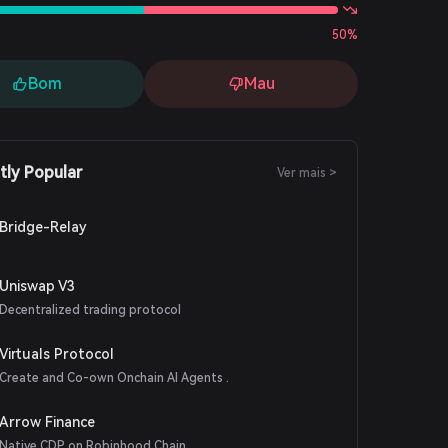
50%
Bom
Mau
tly Popular
Ver mais >
Bridge-Relay
Uniswap V3
Decentralized trading protocol
Virtuals Protocol
Create and Co-own Onchain AI Agents .
Arrow Finance
Native CDP on Robinhood Chain