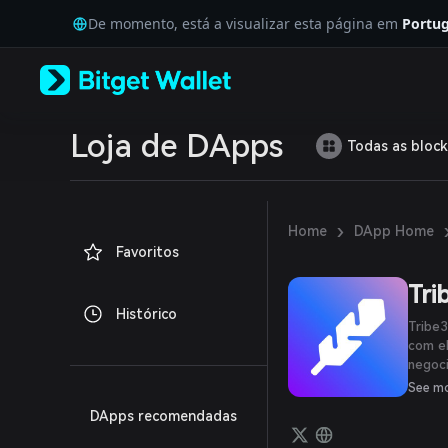
English
De momento, está a visualizar esta página em
Portug
日本語
Tiếng Việt
Русский
Español (Latinoamérica)
Türkçe
Italiano
Loja de DApps
Todas as block
Français
Deutsch
简体中文
繁體中文
›
Home
DApp Home
Português (Portugal)
Favoritos
Bahasa Indonesia
ภาษาไทย
Tri
العربية
Histórico
हिन्दी
Tribe3
বাংলা
com el
negoc
Español
taxas 
Português (Brasil)
See m
outro
Español (Argentina)
DApps recomendadas
com b
avatar