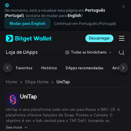
English
日本語
De momento, está a visualizar esta página em
Português
Tiếng Việt
(Portugal)
. Gostaria de mudar para
English
?
Русский
Continuar em Português (Portugal)
Mudar para English
Español (Latinoamérica)
Türkçe
Descarregar
Italiano
Français
Deutsch
Loja de DApps
Todas as blockchains
简体中文
繁體中文
Favoritos
Histórico
DApps recomendadas
Airdrop
Português (Portugal)
Bahasa Indonesia
›
›
UniTap
Home
DApp Home
ภาษาไทย
العربية
हिन्दी
UniTap
বাংলা
Español
UniTap é uma plataforma tudo-em-um para Runes e BRC-20. A
Português (Brasil)
plataforma oferece funções de Swap, Pontes e Carteira. O
Español (Argentina)
objetivo é ser o hub central para o TAP DeFi, tornando as
transferências de tokens e as pontes mais eficientes e
See more