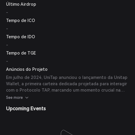
Último Airdrop
-
Tempo de ICO
-
Tempo de IDO
-
Tempo de TGE
-
Anúncios do Projeto
Em julho de 2024, UniTap anunciou o lançamento da Unitap
Wallet, a primeira carteira dedicada projetada para interagir
com o Protocolo TAP, marcando um momento crucial na
evolução do DeFi no ecossistema Bitcoin. Além disso, UniTap
See more
introduziu o Unitap OG Pass, oferecendo benefícios
Upcoming Events
exclusivos como airdrops de tokens HUB e Runes, zero
taxas nos serviços Unitap, acesso antecipado a novas
funcionalidades e participação em uma comunidade
exclusiva.