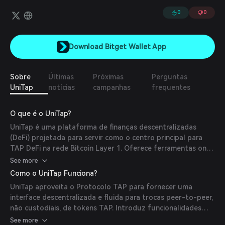
descentralizadas.
0
0
Download Bitget Wallet App
Sobre
Últimas
Próximas
Perguntas
UniTap
notícias
campanhas
frequentes
O que é o UniTap?
UniTap é uma plataforma de finanças descentralizadas
(DeFi) projetada para servir como o centro principal para
TAP DeFi na rede Bitcoin Layer 1. Oferece ferramentas on-
chain confiáveis para troca de tokens, incluindo Rune, BRC-
See more
20 e tokens baseados em TAP, visando melhorar a gestão e
Como o UniTap Funciona?
transferência de ativos dentro do ecossistema Bitcoin.
UniTap aproveita o Protocolo TAP para fornecer uma
interface descentralizada e fluida para trocas peer-to-peer,
não custodiais, de tokens TAP. Introduz funcionalidades
como troca de tokens, ponte e serviços de carteira,
See more