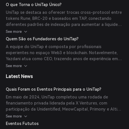
permitindo que usuários transfiram, atravessem, espelhem,
O que Torna o UniTap Único?
implantem e mintem tokens TAP por meio de uma extensão
UniTap se destaca ao oferecer trocas cross-protocol entre
de navegador amigável.
tokens Rune, BRC-20 e baseados em TAP, conectando
diferentes padrões de indexação para aumentar a liquidez
e a eficiência das negociações dentro do ecossistema DeFi
See more
do Bitcoin. Além disso, a integração de 'promises' no
Quem São os Fundadores do UniTap?
ecossistema TAP desbloqueia novas funcionalidades DeFi
A equipe do UniTap é composta por profissionais
como staking, empréstimos e bonds, anteriormente
experientes no espaço Web3 e blockchain. Notavelmente,
inacessíveis no Bitcoin.
Yazdani atua como CEO, trazendo anos de experiência em
identidade descentralizada e iniciativas Web3. A equipe
See more
também inclui especialistas em engenharia, finanças e
Latest News
gestão de produto, impulsionando coletivamente a missão
do UniTap de revolucionar o DeFi no Bitcoin.
Quais Foram os Eventos Principais para o UniTap?
Em maio de 2024, UniTap completou uma rodada de
financiamento privada liderada pela X Ventures, com
participação da Unidentified, MeowCapital, Primony e Altier
Capital. Os valores específicos e dados de avaliação não
See more
foram divulgados.
Eventos Fututos