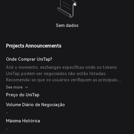
Sem dados
Projects Announcements
Onde Comprar UniTap?
Até o momento, exchanges específicas onde os tokens
UniTap podem ser negociados não estão listadas.
Recomenda-se que os usuários verifiquem as principais
exchanges de criptomoedas para obter as informações mais
See more
atualizadas.
Preço do UniTap
Volume Diário de Negociação
-
Máxima Histórica
-