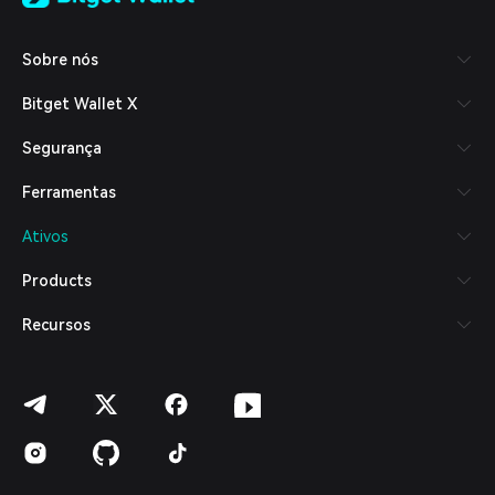
Tiếng Việt
Русский
Sobre nós
Español (Latinoamérica)
Türkçe
Bitget Wallet X
Italiano
Français
Segurança
Deutsch
简体中文
Ferramentas
繁體中文
Português (Portugal)
Ativos
Bahasa Indonesia
ภาษาไทย
Products
العربية
हिन्दी
Recursos
বাংলা
Español
Português (Brasil)
Español (Argentina)