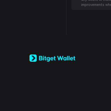
improvements whe
English
日本語
Tiếng Việt
Русский
Español (Latinoamérica)
Türkçe
Italiano
Français
Deutsch
简体中文
繁體中文
Português (Portugal)
Bahasa Indonesia
ภาษาไทย
العربية