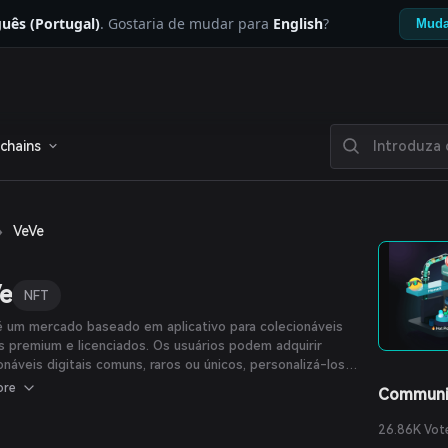
uês (Portugal)
. Gostaria de mudar para
English
?
Muda
chains
›
VeVe
e
NFT
 um mercado baseado em aplicativo para colecionáveis
is premium e licenciados. Os usuários podem adquirir
onáveis digitais comuns, raros ou únicos, personalizá-los e
los em showrooms virtuais, além de comprar, vender ou
ore
Communi
 colecionáveis com outros usuários do VeVe – tudo na
 da mão.
26.86K Vot