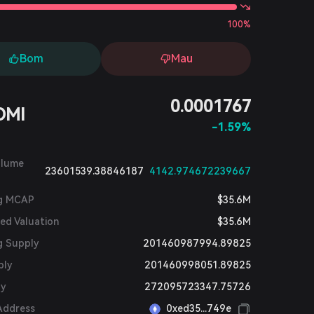
100%
Bom
Mau
0.0001767
OMI
-1.59%
olume
23601539.38846187
4142.974672239667
ng MCAP
$35.6M
ted Valuation
$35.6M
g Supply
201460987994.89825
ply
201460998051.89825
ly
272095723347.75726
Address
0xed35...749e