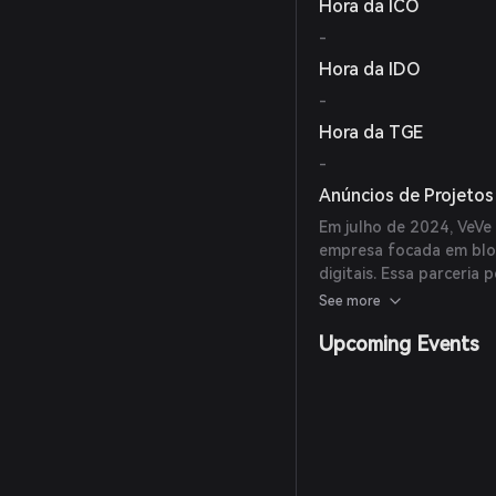
Hora da ICO
-
Hora da IDO
-
Hora da TGE
-
Anúncios de Projetos
Em julho de 2024, VeV
empresa focada em bloc
digitais. Essa parceri
colecionáveis digitais 
See more
experiência do usuário
Upcoming Events