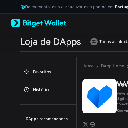
English
De momento, está a visualizar esta página em
Portug
日本語
Tiếng Việt
Русский
Español (Latinoamérica)
Türkçe
Italiano
Loja de DApps
Todas as block
Français
Deutsch
简体中文
繁體中文
›
Home
DApp Home
Português (Portugal)
Favoritos
Bahasa Indonesia
ภาษาไทย
VeV
العربية
Histórico
हिन्दी
VeVe é
বাংলা
digita
coleci
Español
exibi-
Português (Brasil)
See m
trocar
Español (Argentina)
DApps recomendadas
palma