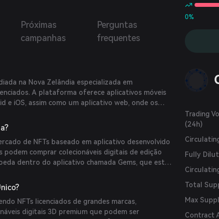
0%
Próximas
Perguntas
campanhas
frequentes
iada na Nova Zelândia especializada em
licenciados. A plataforma oferece aplicativos móveis
id e iOS, assim como um aplicativo web, onde os
colecionáveis digitais e visualizá-los em realidade
Trading V
ade virtual (RV). VeVe fez parcerias com marcas
(24h)
na?
 Disney e DC para oferecer NFTs exclusivos aos
Circulati
rcado de NFTs baseado em aplicativo desenvolvido
s podem comprar colecionáveis digitais de edição
Fully Dilu
oeda dentro do aplicativo chamada Gems, que está
Circulatin
icano. Esses colecionáveis podem ser exibidos em
onalizáveis e compartilhados nas redes sociais. VeVe
Total Sup
nico?
mmutable X, uma solução de escalonamento layer-2
Max Supp
endo NFTs licenciados de grandes marcas,
unhar seus NFTs, garantindo uma pegada de carbono
náveis digitais 3D premium que podem ser
Contract 