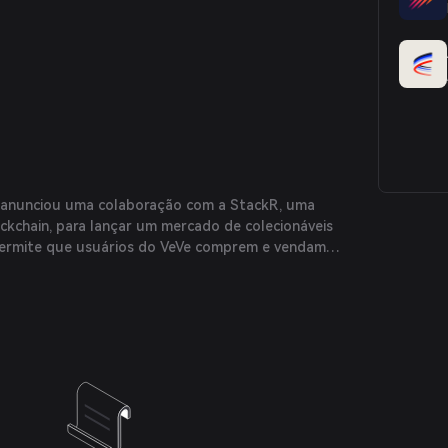
e anunciou uma colaboração com a StackR, uma
kchain, para lançar um mercado de colecionáveis
a permite que usuários do VeVe comprem e vendam
usando o token OMI, ampliando a utilidade e a
 na plataforma.