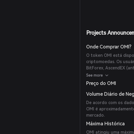
Projects Announce
Onde Comprar OMI?
O token OMI está dispo
criptomoedas. Os usuá
BitForex, AscendEX (an
verificar as listagens 
See more
para informações mais p
Preço do OMI
Volume Diário de Ne
De acordo com os dados
OMI é aproximadamente 
mercado.
Máxima Histórica
OMI atingiu uma máxima