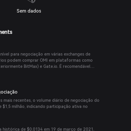
Sem dados
ments
nível para negociação em várias exchanges de
rios podem comprar OMI em plataformas como
teriormente BitMax) e Gate.io. É recomendável
mais recentes e pares de negociação nessas exchanges
recisas.
gociação
 mais recentes, o volume diário de negociação do
$1,5 milhão, indicando participação ativa no
 histórica de $0,0134 em 19 de março de 2021.