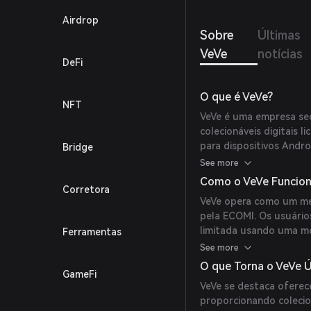
Airdrop
Sobre
Últimas
VeVe
notícias
DeFi
O que é VeVe?
NFT
VeVe é uma empresa sed
colecionáveis digitais 
para dispositivos Andro
Bridge
usuários podem comprar 
See more
aumentada (RA) e realid
Como o VeVe Funcio
Corretora
renomadas como Marvel,
VeVe opera como um me
seus usuários.
pela ECOMI. Os usuário
limitada usando uma m
Ferramentas
vinculada ao dólar amer
See more
showrooms virtuais pers
O que Torna o VeVe Ú
GameFi
utiliza a blockchain I
VeVe se destaca oferec
para Ethereum, para c
proporcionando colecio
neutra.