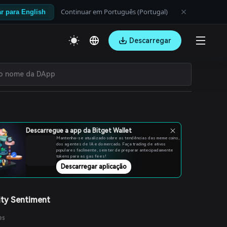
Continuar em Português (Portugal)
r para English
Descarregar
Descarregue a app da Bitget Wallet
Mantenha-se atualizado sobre as tendências das meme coins,
dos agentes de IA e do mercado. Faça trading de ativos
populares facilmente, sem ter de preparar antecipadamente
tokens para as gas fees!
Descarregar aplicação
ty Sentiment
es