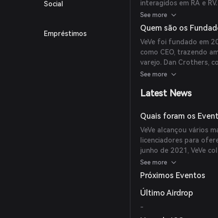
interagidos em RA e RV
Social
Gems como moeda dentro
See more
público geral que não e
Quem são os Fundad
Empréstimos
compromisso do VeVe c
VeVe foi fundado em 20
Immutable X o diferenc
como CEO, trazendo ampl
varejo. Dan Crothers, 
e desenvolvimento de n
See more
plataforma.
Latest News
Quais foram os Even
VeVe alcançou vários m
licenciadores para ofer
junho de 2021, VeVe co
peças de arte NFT apo
See more
fechou parceria com a 
Próximos Eventos
Homem-Aranha. Colabor
Trek, o Serviço Postal 
Último Airdrop
outros.
-