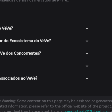
endências gerais nos mercados de NFT e
mento, não há previsões disponíveis de especialistas
is.
o VeVe?
ar do Ecossistema do VeVe?
eVe dos Concorrentes?
Associados ao VeVe?
sk Warning: Some content on this page may be assisted or generated 
ed information, please refer to the official website of the project.
curacies, feel free to reach out to us at
support.web3@bitget.com
—