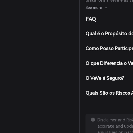
plataforma VeVe e as t
criptomoedas. Até o mo
See more
ou publicações confiáve
FAQ
Qual é o Propósito d
Como Posso Particip
O que Diferencia o V
O VeVe é Seguro?
Quais São os Riscos 
Disclaimer and Ri
accurate and updat
any issues or inac