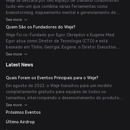
Weje se destaca por seu espaço de trabalho colaborativo
escrever notas, definir metas e gerenciar tarefas. A
tudo-em-um que combina várias ferramentas como
plataforma suporta sincronização em tempo real entre
brainstorming, mapeamento mental e gerenciamento de
dispositivos, garantindo acesso consistente às informações
projetos em uma única plataforma. Sua flexibilidade
See more
de qualquer lugar.
permite que os usuários estruturam e apresentem
Quem São os Fundadores do Weje?
informações de inúmeras maneiras, adaptando-se às
Weje foi co-fundado por Egor Okrepilov e Eugene Med.
abordagens individuais de produtividade. Além disso, o
Egor atua como Diretor de Tecnologia (CTO) e está
compromisso do Weje de ser gratuito para uso pessoal e
baseado em Tbilisi, Geórgia. Eugene, o Diretor Executivo
sua consideração em transitar para um modelo open-
(CEO), tem mais de 20 anos de experiência no crescimento
See more
source destacam sua filosofia centrada no usuário.
de startups B2B e está baseado em Naples, Estados Unidos.
Latest News
Quais Foram os Eventos Principais para o Weje?
Em agosto de 2023, o Weje transitou para um modelo
completamente gratuito para equipes de todos os
tamanhos, interrompendo o desenvolvimento do produto
devido à concorrência do mercado e explorando novas
See more
fontes de receita como patrocínios, artigos pagos, doações,
Próximos Eventos
co-branding e publicidade. Em novembro de 2022, o Weje
Último Airdrop
anunciou o lançamento iminente do 'Dream Team', focando
em uma abordagem centrada na equipe com uma nova
-