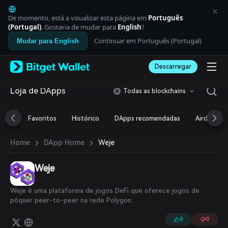
English
日本語
De momento, está a visualizar esta página em
Português
Tiếng Việt
(Portugal)
. Gostaria de mudar para
English
?
Русский
Continuar em Português (Portugal)
Mudar para English
Español (Latinoamérica)
Türkçe
Descarregar
Italiano
Français
Deutsch
Loja de DApps
Todas as blockchains
简体中文
繁體中文
Favoritos
Histórico
DApps recomendadas
Airdrop
Português (Portugal)
Bahasa Indonesia
›
›
Weje
Home
DApp Home
ภาษาไทย
العربية
हिन्दी
Weje
বাংলা
Español
Weje é uma plataforma de jogos DeFi que oferece jogos de
Português (Brasil)
pôquer peer-to-peer na rede Polygon.
Español (Argentina)
0
0