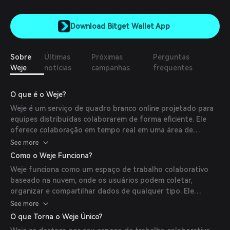
Download Bitget Wallet App
Sobre
Últimas
Próximas
Perguntas
Weje
notícias
campanhas
frequentes
O que é o Weje?
Weje é um serviço de quadro branco online projetado para
equipes distribuídas colaborarem de forma eficiente. Ele
oferece colaboração em tempo real em uma área de
trabalho infinita compartilhada, permitindo que os usuários
See more
criem mapas mentais, coletem e compartilhem informações
Como o Weje Funciona?
de diversas fontes. O Weje permite que indivíduos
Weje funciona como um espaço de trabalho colaborativo
organizem informações pessoais e comerciais dentro de
baseado na nuvem, onde os usuários podem coletar,
uma única conta, com opções para compartilhar
organizar e compartilhar dados de qualquer tipo. Ele
publicamente ou convidar colaboradores para projetos
fornece ferramentas para brainstorming, mapeamento
See more
conjuntos. A plataforma é gratuita para uso pessoal.
mental, anotações de reuniões e quadros Kanban. Os
O que Torna o Weje Único?
usuários podem arrastar e soltar conteúdo da web,