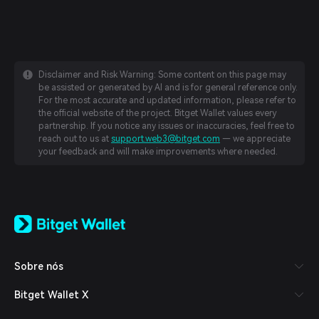
Disclaimer and Risk Warning: Some content on this page may
be assisted or generated by AI and is for general reference only.
For the most accurate and updated information, please refer to
the official website of the project. Bitget Wallet values every
partnership. If you notice any issues or inaccuracies, feel free to
reach out to us at
support.web3@bitget.com
— we appreciate
your feedback and will make improvements where needed.
English
日本語
Tiếng Việt
Русский
Sobre nós
Español (Latinoamérica)
Türkçe
Bitget Wallet X
Italiano
Français