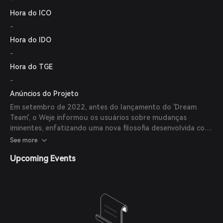
interface, quadros para acesso seletivo, novas ferramentas
Hora do ICO
como chats de voz e recursos adicionais.
-
Hora do IDO
-
Hora do TGE
-
Anúncios do Projeto
Em setembro de 2022, antes do lançamento do 'Dream
Team', o Weje informou os usuários sobre mudanças
iminentes, enfatizando uma nova filosofia desenvolvida com
anos de experiência para focar nos objetivos da equipe.
See more
Também planejaram investimentos em infraestrutura para
Upcoming Events
melhorar a experiência do usuário.