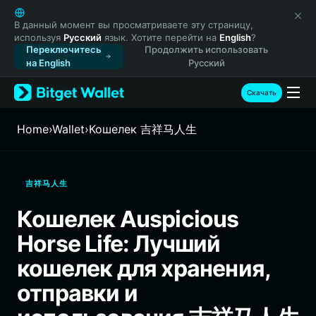
English
日本語
В данный момент вы просматриваете эту страницу,
используя
Русский
язык. Хотите перейти на
English
?
Tiếng Việt
Переключитесь
Продолжить использовать
Русский
на English
Русский
Español (Latinoamérica)
Türkçe
Скачать
Italiano
Français
Home
›
Wallet
›
Кошелек 吉祥马人生
Deutsch
简体中文
繁體中文
吉祥马人生
Português (Portugal)
Bahasa Indonesia
Кошелек Auspicious
ภาษาไทย
Horse Life: Лучший
हिन्दी
বাংলা
кошелек для хранения,
Español
отправки и
Português (Brasil)
Español (Argentina)