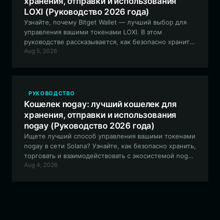
хранения, отправки и использования
LOXI (Руководство 2026 года)
Узнайте, почему Bitget Wallet — лучший выбор для
управления вашими токенами LOXI. В этом
руководстве рассказывается, как безопасно хранить,
Aug 5, 2026
обменивать и использовать AI-инсайты экосистемы
LOXI в сети Robinhood Chain.
РУКОВОДСТВО
Кошелек nogay: лучший кошелек для
хранения, отправки и использования
nogay (Руководство 2026 года)
Ищете лучший способ управления вашими токенами
nogay в сети Solana? Узнайте, как безопасно хранить,
торговать и взаимодействовать с экосистемой nogay
Aug 4, 2026
с помощью Bitget Wallet — идеального
децентрализованного шлюза для энтузиастов
мемкоинов.