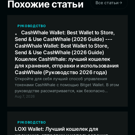
Похожие статьи
Все статьи
РУКОВОДСТВО
。 CashWhale Wallet: Best Wallet to Store,
Send & Use CashWhale (2026 Guide) ---
CashWhale Wallet: Best Wallet to Store,
Send & Use CashWhale (2026 Guide)
Кошелек CashWhale: лучший кошелек
для хранения, отправки и использования
CashWhale (Руководство 2026 года)
Откройте для себя лучший способ управления
токенами CashWhale с помощью Bitget Wallet. В этом
руководстве рассматривается, как безопасно
Aug 7, 2026
хранить, торговать и взаимодействовать с
экосистемой сообщества CashWhale в блокчейне
Solana.
РУКОВОДСТВО
LOXI Wallet: Лучший кошелек для