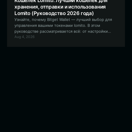
Кошелек Lomito: Лучший кошелек для
хранения, отправки и использования
Lomito (Руководство 2026 года)
Узнайте, почему Bitget Wallet — лучший выбор для
управления вашими токенами lomito. В этом
руководстве рассматривается всё: от настройки
Aug 4, 2026
вашего безопасного адреса кошелька lomito до
навигации по экосистеме на базе EVM и участия в
управлении сообществом.