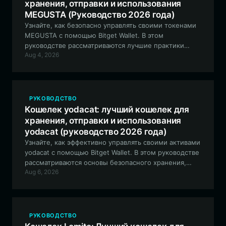
хранения, отправки и использования
MEGUSTA (Руководство 2026 года)
Узнайте, как безопасно управлять своими токенами
MEGUSTA с помощью Bitget Wallet. В этом
руководстве рассматриваются лучшие практики
Aug 4, 2026
хранения, торговли и участия в экосистеме
MEGUSTA с использованием первоклассного
децентрализованного кошелька.
РУКОВОДСТВО
Кошелек yodacat: лучший кошелек для
хранения, отправки и использования
yodacat (руководство 2026 года)
Узнайте, как эффективно управлять своими активами
yodacat с помощью Bitget Wallet. В этом руководстве
рассматриваются основы безопасного хранения,
Aug 6, 2026
торговли и взаимодействия с этим мем-токеном на
базе Solana.
РУКОВОДСТВО