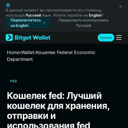
English
日本語
В данный момент вы просматриваете эту страницу,
используя
Русский
язык. Хотите перейти на
English
?
Tiếng Việt
Переключитесь
Продолжить использовать
Русский
на English
Русский
Español (Latinoamérica)
Türkçe
Скачать
Italiano
Français
Home
›
Wallet
›
Кошелек Federal Economic
Deutsch
Department
简体中文
繁體中文
Português (Portugal)
FED
Bahasa Indonesia
ภาษาไทย
Кошелек fed: Лучший
हिन्दी
кошелек для хранения,
বাংলা
Español
отправки и
Português (Brasil)
использования fed
Español (Argentina)