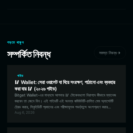
পড়তে থাকুন
সম্পর্কিত নিবন্ধ
সমস্ত নিবন্ধ
গাইড
🥢 Wallet: সেরা ওয়ালেট যা দিয়ে সংরক্ষণ, পাঠানো এবং ব্যবহার
করা যায় 🥢 (২০২৬ গাইড)
Bitget Wallet-এর মাধ্যমে আপনার 🥢 টোকেনগুলো নিরাপদে কীভাবে ম্যানেজ
করবেন তা জেনে নিন। এই গাইডটি এই অনন্য কমিউনিটি-চালিত মেম অ্যাসেটটি
ট্রেড করার, লিকুইডিটি প্রদানের এবং পরীক্ষামূলক গভর্ন্যান্সে অংশগ্রহণ করার
Aug 6, 2026
সর্বোত্তম উপায়গুলো অন্বেষণ করে।