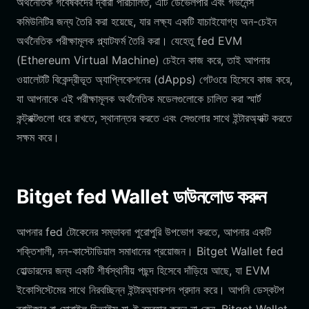
অর্থনৈতিক গবেষকদের দ্বারা পরিচালিত, এটি ডেভেলপার এবং গভর্নেন্স
কমিউনিটির জন্য তৈরি করা হয়েছে, যার লক্ষ্য একটি যাচাইযোগ্য অন-চেইন
অর্থনৈতিক পরীক্ষামূলক প্ল্যাটফর্ম তৈরি করা। যেহেতু fed EVM
(Ethereum Virtual Machine) চেইনে কাজ করে, তাই আপনার
ওয়ালেটটি বিকেন্দ্রীভূত অ্যাপ্লিকেশনের (dApps) গেটওয়ে হিসেবে কাজ করে,
যা আপনাকে এই পরীক্ষামূলক অর্থনৈতিক মডেলগুলোকে চালিত করা স্মার্ট
কন্ট্রাক্টগুলো ধরে রাখতে, স্থানান্তর করতে এবং সেগুলোর সাথে ইন্টারঅ্যাক্ট করতে
সক্ষম করে।
Bitget fed Wallet ডাউনলোড করুন
আপনার fed টোকেনের সম্ভাবনা পুরোপুরি উপভোগ করতে, আপনার একটি
শক্তিশালী, নন-কাস্টোডিয়াল সমাধানের প্রয়োজন। Bitget Wallet fed
হোল্ডারদের জন্য একটি শীর্ষস্থানীয় পছন্দ হিসেবে দাঁড়িয়ে আছে, যা EVM
ইকোসিস্টেমের সাথে নিরবচ্ছিন্ন ইন্টারঅ্যাকশন প্রদান করে। আপনি ডেস্কটপ