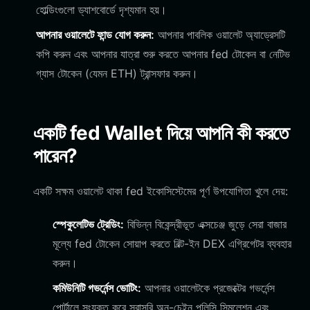
হোল্ডিংগুলো ড্যাশবোর্ডে দৃশ্যমান হয়।
আপনার ওয়ালেটে ফান্ড যোগ করুন:
আপনার পাবলিক ওয়ালেট অ্যাড্রেসটি
কপি করুন এবং আপনার যাত্রা শুরু করতে আপনার fed টোকেন বা নেটিভ
গ্যাস টোকেন (যেমন ETH) ট্রান্সফার করুন।
একটি fed Wallet দিয়ে আপনি কী করতে
পারেন?
একটি সক্ষম ওয়ালেট থাকা fed ইকোসিস্টেমের পূর্ণ উপযোগিতা খুলে দেয়:
স্পেকুলেটিভ ট্রেডিং:
বিভিন্ন বিকেন্দ্রীভূত এক্সচেঞ্জ জুড়ে সেরা বাজার
মূল্যে fed টোকেন সোয়াপ করতে বিল্ট-ইন DEX এগ্রিগেটর ব্যবহার
করুন।
কমিউনিটি গভর্নেন্স ভোটিং:
আপনার ওয়ালেটকে প্রজেক্টের গভর্নেন্স
পোর্টালে সংযুক্ত করে সরাসরি অন-চেইন পলিসি সিমুলেশন এবং