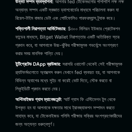
উন্নত সম্পদ ব্যবস্থাপনা:
আপনার fed টোকেনগুলোর পাশাপাশি লক্ষ লক্ষ
অন্যান্য সম্পদ একটি স্বজ্ঞাত ড্যাশবোর্ডের মাধ্যমে পরিচালনা করুন যা
রিয়েল-টাইম বাজার ডেটা এবং পোর্টফোলিও পারফরম্যান্স ট্র্যাক করে।
শক্তিশালী নিরাপত্তা আর্কিটেকচার:
$৩০০ মিলিয়ন ইউজার প্রোটেকশন
ফান্ডের মাধ্যমে, Bitget Wallet নিরাপত্তার একটি অতিরিক্ত স্তর
প্রদান করে, যা আপনাকে উচ্চ-ঝুঁকির পরীক্ষামূলক গভর্নেন্সে অংশগ্রহণ
করার সময় মানসিক শান্তি দেয়।
ইন্টিগ্রেটেড DApp ব্রাউজার:
সরাসরি ওয়ালেট থেকেই সেই পরীক্ষামূলক
প্ল্যাটফর্মগুলোতে অ্যাক্সেস করুন যেখানে fed ব্যবহৃত হয়, যা আপনাকে
বিভিন্ন অ্যাপের মধ্যে সুইচ না করেই ভোট দিতে, স্টেক করতে বা
লিকুইডিটি প্রদান করতে দেয়।
অপ্টিমাইজড গ্যাস ম্যানেজমেন্ট:
স্মার্ট গ্যাস ফি এস্টিমেশন টুল থেকে
উপকৃত হন যা আপনাকে দক্ষতার সাথে ট্রানজ্যাকশন সম্পাদন করতে
সাহায্য করে, যা টোকেনাইজড পলিসি পরীক্ষায় সক্রিয় অংশগ্রহণকারীদের
জন্য অত্যন্ত গুরুত্বপূর্ণ।