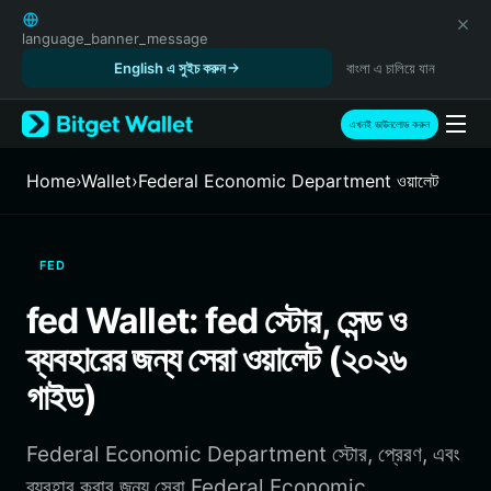
English
日本語
language_banner_message
Tiếng Việt
English এ সুইচ করুন
বাংলা এ চালিয়ে যান
Русский
Español (Latinoamérica)
এখনই ডাউনলোড করুন
Türkçe
Italiano
Home
›
Wallet
›
Federal Economic Department ওয়ালেট
Français
Deutsch
简体中文
FED
繁體中文
Português (Portugal)
fed Wallet: fed স্টোর, সেন্ড ও
Bahasa Indonesia
ব্যবহারের জন্য সেরা ওয়ালেট (২০২৬
ภาษาไทย
हिन्दी
গাইড)
বাংলা
Español
Federal Economic Department স্টোর, প্রেরণ, এবং
Português (Brasil)
Español (Argentina)
ব্যবহার করার জন্য সেরা Federal Economic