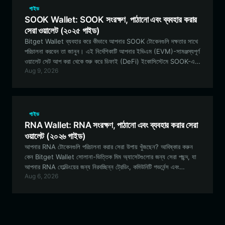
গাইড
SOOK Wallet: SOOK সংরক্ষণ, পাঠানো এবং ব্যবহার করার
সেরা ওয়ালেট (২০২৫ গাইড)
Bitget Wallet ব্যবহার করে কীভাবে আপনার SOOK টোকেনগুলি দক্ষতার সাথে
পরিচালনা করবেন তা জানুন। এই নির্দেশিকাটি আপনার ইভিএম (EVM)-সামঞ্জস্যপূর্ণ
ওয়ালেট সেট আপ করা থেকে শুরু করে ডিফাই (DeFi) ইকোসিস্টেমে SOOK-এর
Aug 9, 2026
অনন্য প্রোগ্রামযোগ্য ক্রিয়েটর ফি বৈশিষ্ট্যগুলি ব্যবহার করা পর্যন্ত সবকিছু কভার
করে।
গাইড
RNA Wallet: RNA সংরক্ষণ, পাঠানো এবং ব্যবহার করার সেরা
ওয়ালেট (২০২৬ গাইড)
আপনার RNA টোকেনগুলি পরিচালনা করার সেরা উপায় খুঁজছেন? আবিষ্কার করুন
কেন Bitget Wallet সোলানা-ভিত্তিক মিম অ্যাসেটগুলোর জন্য সেরা পছন্দ, যা
আপনার RNA হোল্ডিংয়ের জন্য নিরবচ্ছিন্ন ট্রেডিং, কমিউনিটি গভর্নেন্স এবং
Aug 6, 2026
শক্তিশালী নিরাপত্তা প্রদান করে।