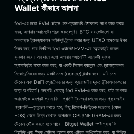
Wallet কীভাবে আলাদা
fed-এর মতো EVM চেইনে মেম-ক্যাটাগরি টোকেনের সাথে কাজ করার
সময়, আপনার ওয়ালেটের পছন্দ গুরুত্বপূর্ণ। BTC ওয়ালেটগুলো যা
আনস্পেন্ড ট্রানজ্যাকশন আউটপুট ট্র্যাক করার জন্য UTXO মডেলের উপর
নির্ভর করে, তার বিপরীতে fed ওয়ালেট EVM-এর 'অ্যাকাউন্ট মডেল'
ব্যবহার করে। এর মানে হলো আপনার ওয়ালেটটি অনেকটা ব্যাংক
অ্যাকাউন্টের মতো কাজ করে, যা একটি সিঙ্গেল ব্যালেন্স এবং ট্রানজ্যাকশন
সিকোয়েন্সিংয়ের জন্য একটি ননস (nonce) ট্র্যাক করে। এটি মেম
টোকেন এবং DeFi প্রোটোকলের জন্য প্রয়োজনীয় দ্রুত ইন্টারঅ্যাকশনের
জন্য অপরিহার্য। তদুপরি, যেহেতু fed EVM-এ কাজ করে, তাই আপনার
ওয়ালেটকে অবশ্যই গ্যাস ফি—প্রতিটি ট্রানজ্যাকশনের জন্য প্রয়োজনীয়
'জ্বালানি'—হ্যান্ডেল করতে হবে, কিছু রিসোর্স-ভিত্তিক মডেলের (যেমন
EOS) থেকে ভিন্ন যেখানে আপনাকে CPU/NET/RAM-এর জন্য
টোকেন স্টেক করতে হতে পারে। Bitget Wallet স্পষ্ট গ্যাস ফি
প্রিভিউ এবং স্পিড সেটিংস প্রদান করে এটিকে অপ্টিমাইজ করে, যা নিশ্চিত