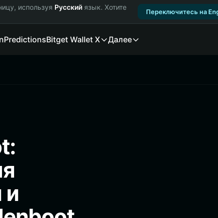
ницу, используя
Русский
язык. Хотите
Переключитесь на Eng
n
Predictions
Bitget Wallet X
Далее
t:
ля
 и
denboot