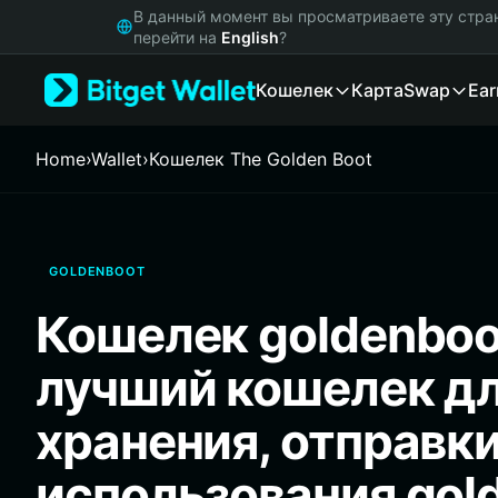
English
В данный момент вы просматриваете эту стра
日本語
перейти на
English
?
Tiếng Việt
Кошелек
Карта
Swap
Ear
Русский
Español (Latinoamérica)
Türkçe
Home
›
Wallet
›
Кошелек The Golden Boot
Italiano
Français
Deutsch
简体中文
GOLDENBOOT
繁體中文
Português (Portugal)
Кошелек goldenboo
Bahasa Indonesia
ภาษาไทย
лучший кошелек д
हिन्दी
বাংলা
хранения, отправки
Español
Português (Brasil)
использования gol
Español (Argentina)