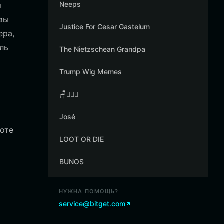
Neeps
ы
 вы
Justice For Cesar Gastelum
ера,
ль
The Nietzschean Grandpa
Trump Wig Memes
🪑👳🏾‍♂️
José
боте
LOOT OR DIE
BUNOS
НУЖНА ПОМОЩЬ?
service@bitget.com