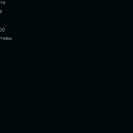
те
у
00
ктивы
ы