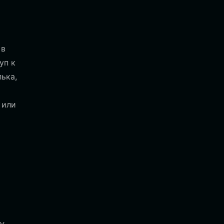
 в
уп к
ька,
 или