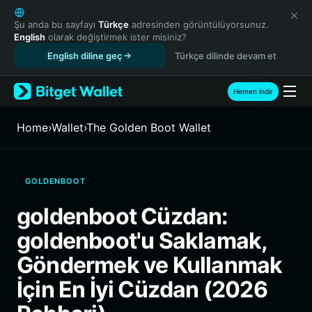
English
日本語
Şu anda bu sayfayı
Türkçe
adresinden görüntülüyorsunuz.
English
olarak değiştirmek ister misiniz?
Tiếng Việt
English diline geç
Türkçe dilinde devam et
Русский
Español (Latinoamérica)
Türkçe
Hemen indir
Italiano
Français
Home
›
Wallet
›
The Golden Boot Wallet
Deutsch
简体中文
繁體中文
GOLDENBOOT
Português (Portugal)
Bahasa Indonesia
goldenboot Cüzdan:
ภาษาไทย
goldenboot'u Saklamak,
हिन्दी
বাংলা
Göndermek ve Kullanmak
Español
İçin En İyi Cüzdan (2026
Português (Brasil)
Español (Argentina)