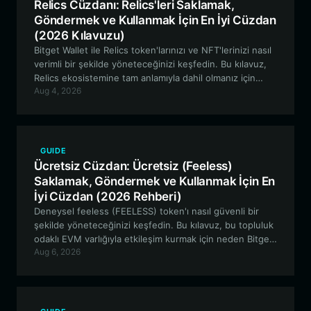
Relics Cüzdanı: Relics'leri Saklamak,
Göndermek ve Kullanmak İçin En İyi Cüzdan
(2026 Kılavuzu)
Bitget Wallet ile Relics token'larınızı ve NFT'lerinizi nasıl
verimli bir şekilde yöneteceğinizi keşfedin. Bu kılavuz,
Relics ekosistemine tam anlamıyla dahil olmanız için
Aug 4, 2026
güvenli, EVM uyumlu bir cüzdan kurmak hakkında
bilmeniz gereken her şeyi kapsar.
GUIDE
Ücretsiz Cüzdan: Ücretsiz (Feeless)
Saklamak, Göndermek ve Kullanmak İçin En
İyi Cüzdan (2026 Rehberi)
Deneysel feeless (FEELESS) token'ı nasıl güvenli bir
şekilde yöneteceğinizi keşfedin. Bu kılavuz, bu topluluk
odaklı EVM varlığıyla etkileşim kurmak için neden Bitget
Aug 6, 2026
Wallet'ın en iyi seçenek olduğunu, sorunsuz likidite
sağlama ve alım satım işlemlerini nasıl garanti altına
aldığını açıklamaktadır.