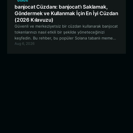
GUIDE
banjocat Cüzdanı: banjocat'ı Saklamak,
Göndermek ve Kullanmak İçin En İyi Cüzdan
(2026 Kılavuzu)
Güvenli ve merkeziyetsiz bir cüzdan kullanarak banjocat
tokenlarınızı nasıl etkili bir şekilde yöneteceğinizi
keşfedin. Bu rehber, bu popüler Solana tabanlı meme
Aug 6, 2026
tokenı Bitget Wallet ile saklamanın ve alıp satmanın en
iyi yollarını incelemektedir.