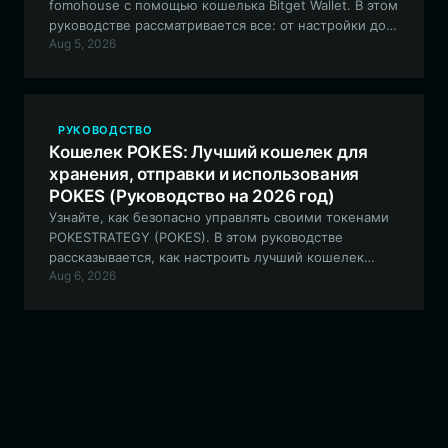
fomohouse с помощью кошелька Bitget Wallet. В этом
руководстве рассматривается все: от настройки до
Aug 5, 2026
продвинутой торговли этим мем-токеном,
управляемым сообществом, в блокчейне Solana.
РУКОВОДСТВО
Кошелек POKES: Лучший кошелек для
хранения, отправки и использования
POKES (Руководство на 2026 год)
Узнайте, как безопасно управлять своими токенами
POKESTRATEGY (POKES). В этом руководстве
рассказывается, как настроить лучший кошелек
Aug 6, 2026
POKES на блокчейне Solana для взаимодействия с
интеграцией RWA и NFT, обеспеченными
физическими активами.