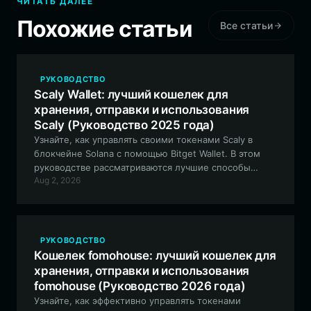
ЧИТАТЬ ДАЛЕЕ
Похожие статьи
Все статьи
РУКОВОДСТВО
Scaly Wallet: лучший кошелек для
хранения, отправки и использования
Scaly (Руководство 2025 года)
Узнайте, как управлять своими токенами Scaly в
блокчейне Solana с помощью Bitget Wallet. В этом
руководстве рассматриваются лучшие способы
Aug 2, 2026
торговли, сбора и участия в уникальной экосистеме
сообщества Scaly, вдохновленной глубоководной
тематикой.
РУКОВОДСТВО
Кошелек fomohouse: лучший кошелек для
хранения, отправки и использования
fomohouse (Руководство 2026 года)
Узнайте, как эффективно управлять токенами