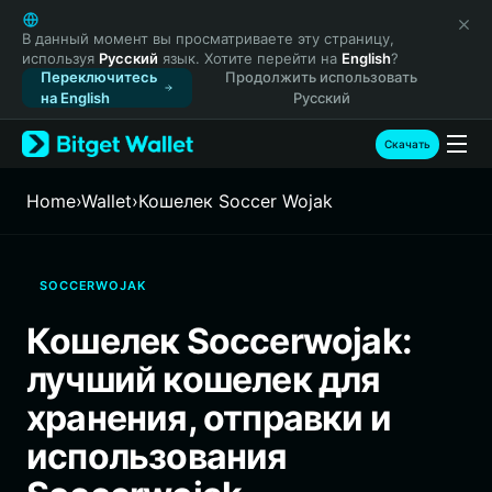
English
日本語
В данный момент вы просматриваете эту страницу,
используя
Русский
язык. Хотите перейти на
English
?
Tiếng Việt
Переключитесь
Продолжить использовать
Русский
на English
Русский
Español (Latinoamérica)
Türkçe
Скачать
Italiano
Français
Home
›
Wallet
›
Кошелек Soccer Wojak
Deutsch
简体中文
繁體中文
SOCCERWOJAK
Português (Portugal)
Bahasa Indonesia
Кошелек Soccerwojak:
ภาษาไทย
лучший кошелек для
हिन्दी
বাংলা
хранения, отправки и
Español
использования
Português (Brasil)
Español (Argentina)