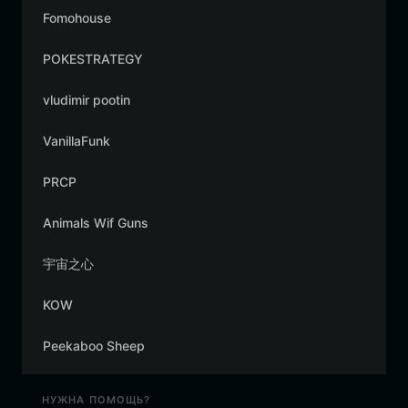
Fomohouse
POKESTRATEGY
vludimir pootin
VanillaFunk
PRCP
Animals Wif Guns
宇宙之心
KOW
Peekaboo Sheep
НУЖНА ПОМОЩЬ?