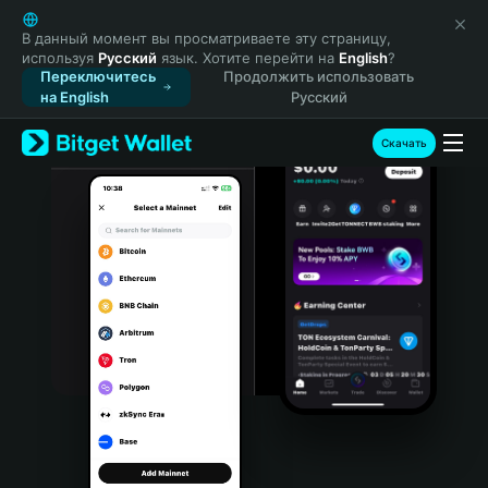
English
日本語
В данный момент вы просматриваете эту страницу,
используя
Русский
язык. Хотите перейти на
English
?
Tiếng Việt
Переключитесь
Продолжить использовать
Русский
на English
Русский
Español (Latinoamérica)
Türkçe
Скачать
Italiano
Français
Deutsch
简体中文
繁體中文
Português (Portugal)
Bahasa Indonesia
ภาษาไทย
हिन्दी
বাংলা
Español
Português (Brasil)
Español (Argentina)