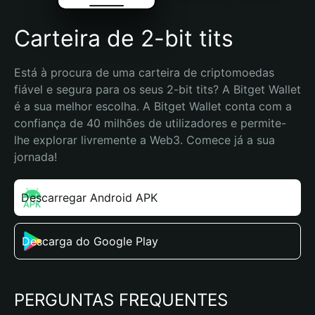
Carteira de 2-bit tits
Está à procura de uma carteira de criptomoedas 
fiável e segura para os seus 2-bit tits? A Bitget Wallet 
é a sua melhor escolha. A Bitget Wallet conta com a 
confiança de 40 milhões de utilizadores e permite-
lhe explorar livremente a Web3. Comece já a sua 
jornada!
Descarregar Android APK
Descarga do Google Play
PERGUNTAS FREQUENTES