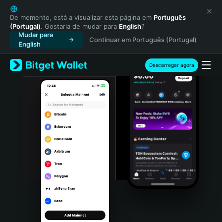
English
日本語
De momento, está a visualizar esta página em
Português
(Portugal)
. Gostaria de mudar para
English
?
Tiếng Việt
Mudar para
Continuar em Português (Portugal)
Русский
English
Español (Latinoamérica)
Türkçe
Descarregar agora
Italiano
Français
Deutsch
简体中文
繁體中文
Português (Portugal)
Bahasa Indonesia
ภาษาไทย
हिन्दी
বাংলা
Español
Português (Brasil)
Español (Argentina)