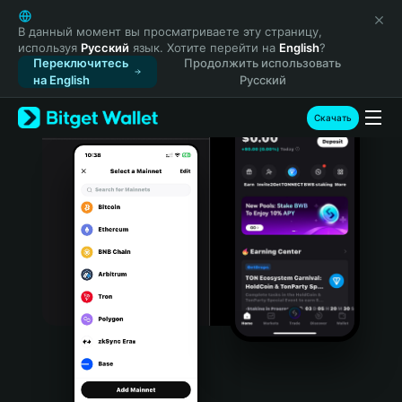
English
日本語
В данный момент вы просматриваете эту страницу,
используя
Русский
язык. Хотите перейти на
English
?
Tiếng Việt
Переключитесь
Продолжить использовать
Русский
на English
Русский
Español (Latinoamérica)
Türkçe
Скачать
Italiano
Français
Deutsch
简体中文
繁體中文
Português (Portugal)
Bahasa Indonesia
ภาษาไทย
हिन्दी
বাংলা
Español
Português (Brasil)
Español (Argentina)