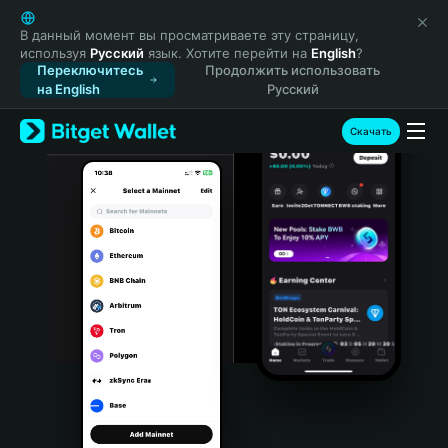
English
日本語
В данный момент вы просматриваете эту страницу,
используя
Русский
язык. Хотите перейти на
English
?
Tiếng Việt
Переключитесь
Продолжить использовать
Русский
на English
Русский
Español (Latinoamérica)
Türkçe
Скачать
Italiano
Français
Deutsch
简体中文
繁體中文
Português (Portugal)
Bahasa Indonesia
ภาษาไทย
हिन्दी
বাংলা
Español
Português (Brasil)
Español (Argentina)