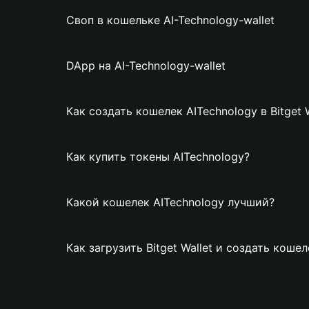
Своп в кошельке AI-Technology-wallet
DApp на AI-Technology-wallet
Как создать кошелек AITechnology в Bitget W
Как купить токены AITechnology?
Какой кошелек AITechnology лучший?
Как загрузить Bitget Wallet и создать коше