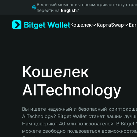
English
В данный момент вы просматриваете эту стра
日本語
перейти на
English
?
Tiếng Việt
Кошелек
Карта
Swap
Ear
Русский
Español (Latinoamérica)
Türkçe
Italiano
Français
Deutsch
Кошелек
简体中文
繁體中文
AITechnology
Português (Portugal)
Bahasa Indonesia
ภาษาไทย
हिन्दी
Вы ищете надежный и безопасный криптокоше
বাংলা
AITechnology? Bitget Wallet станет вашим луч
Español
Нам доверяют 40 млн пользователей. В Bitget W
Português (Brasil)
можете свободно пользоваться возможностям
Español (Argentina)