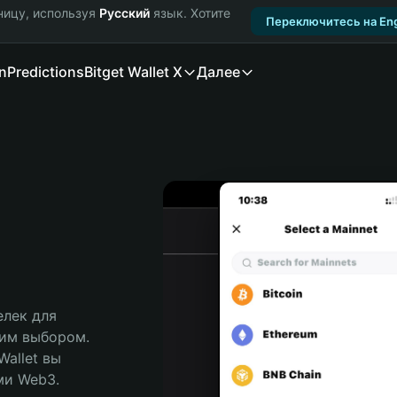
ницу, используя
Русский
язык. Хотите
Переключитесь на Eng
n
Predictions
Bitget Wallet X
Далее
лек для 
шим выбором. 
allet вы 
и Web3. 