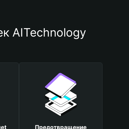
к AITechnology
et
Предотвращение