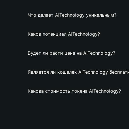
Что делает AITechnology уникальным?
Каков потенциал AITechnology?
Будет ли расти цена на AITechnology?
Является ли кошелек AITechnology бесплат
Какова стоимость токена AITechnology?