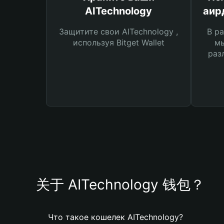
AITechnology
аир
Защитите свои AITechnology ,
В ра
используя Bitget Wallet
мы
раз
关于 AITechnology 钱包？
Что такое кошелек AITechnology?