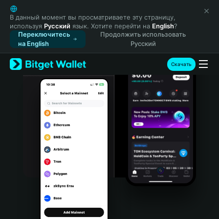
English
日本語
В данный момент вы просматриваете эту страницу,
используя
Русский
язык. Хотите перейти на
English
?
Tiếng Việt
Переключитесь
Продолжить использовать
Русский
на English
Русский
Español (Latinoamérica)
Türkçe
Скачать
Italiano
Français
Deutsch
简体中文
繁體中文
Português (Portugal)
Bahasa Indonesia
ภาษาไทย
हिन्दी
বাংলা
Español
Português (Brasil)
Español (Argentina)