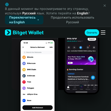
English
日本語
В данный момент вы просматриваете эту страницу,
используя
Русский
язык. Хотите перейти на
English
?
Tiếng Việt
Переключитесь
Продолжить использовать
Русский
на English
Русский
Español (Latinoamérica)
Türkçe
Скачать
Italiano
Français
Deutsch
简体中文
繁體中文
Português (Portugal)
Bahasa Indonesia
ภาษาไทย
हिन्दी
বাংলা
Español
Português (Brasil)
Español (Argentina)