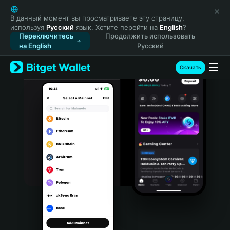
English
日本語
В данный момент вы просматриваете эту страницу,
используя
Русский
язык. Хотите перейти на
English
?
Tiếng Việt
Переключитесь
Продолжить использовать
Русский
на English
Русский
Español (Latinoamérica)
Türkçe
Скачать
Italiano
Français
Deutsch
简体中文
繁體中文
Português (Portugal)
Bahasa Indonesia
ภาษาไทย
हिन्दी
বাংলা
Español
Português (Brasil)
Español (Argentina)