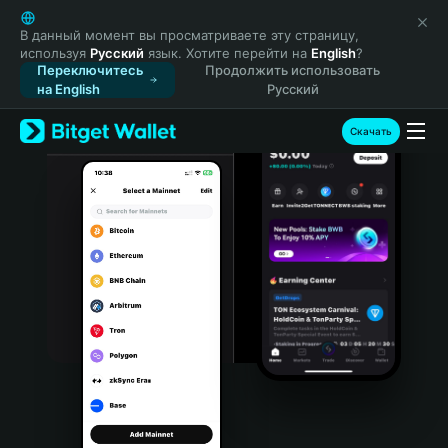
English
日本語
В данный момент вы просматриваете эту страницу,
используя
Русский
язык. Хотите перейти на
English
?
Tiếng Việt
Переключитесь
Продолжить использовать
Русский
на English
Русский
Español (Latinoamérica)
Türkçe
Скачать
Italiano
Français
Deutsch
简体中文
繁體中文
Português (Portugal)
Bahasa Indonesia
ภาษาไทย
हिन्दी
বাংলা
Español
Português (Brasil)
Español (Argentina)