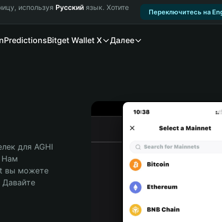
ницу, используя
Русский
язык. Хотите
Переключитесь на Eng
n
Predictions
Bitget Wallet X
Далее
ек для AGHI 
 Нам 
t вы можете 
Давайте 