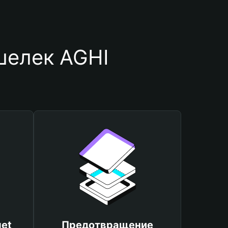
шелек AGHI 
et
Предотвращение