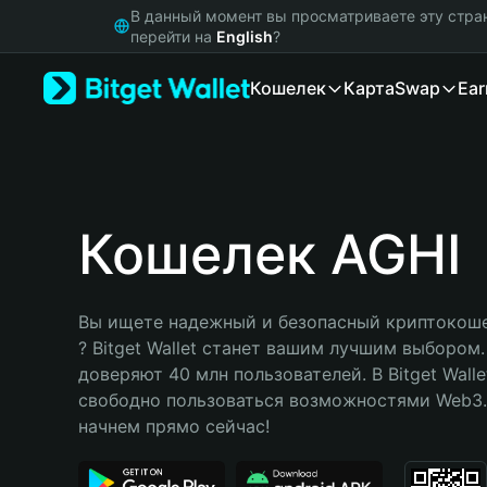
English
В данный момент вы просматриваете эту стра
日本語
перейти на
English
?
Tiếng Việt
Кошелек
Карта
Swap
Ear
Русский
Español (Latinoamérica)
Türkçe
Italiano
Français
Deutsch
Кошелек AGHI
简体中文
繁體中文
Português (Portugal)
Вы ищете надежный и безопасный криптокошел
Bahasa Indonesia
? Bitget Wallet станет вашим лучшим выбором.
ภาษาไทย
доверяют 40 млн пользователей. В Bitget Walle
हिन्दी
свободно пользоваться возможностями Web3. 
বাংলা
начнем прямо сейчас!
Español
Português (Brasil)
Español (Argentina)