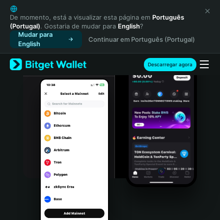
English
日本語
De momento, está a visualizar esta página em
Português
(Portugal)
. Gostaria de mudar para
English
?
Tiếng Việt
Mudar para
Continuar em Português (Portugal)
Русский
English
Español (Latinoamérica)
Türkçe
Descarregar agora
Italiano
Français
Deutsch
简体中文
繁體中文
Português (Portugal)
Bahasa Indonesia
ภาษาไทย
हिन्दी
বাংলা
Español
Português (Brasil)
Español (Argentina)