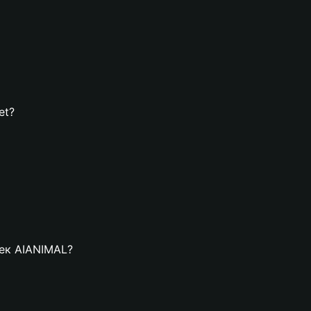
et?
лек AIANIMAL?