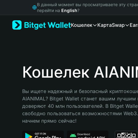
English
В данный момент вы просматриваете эту стра
日本語
перейти на
English
?
Tiếng Việt
Кошелек
Карта
Swap
Ear
Русский
Español (Latinoamérica)
Türkçe
Italiano
Français
Deutsch
Кошелек AIAN
简体中文
繁體中文
Português (Portugal)
Вы ищете надежный и безопасный криптокоше
Bahasa Indonesia
AIANIMAL? Bitget Wallet станет вашим лучшим
ภาษาไทย
доверяют 40 млн пользователей. В Bitget Walle
हिन्दी
свободно пользоваться возможностями Web3. 
বাংলা
начнем прямо сейчас!
Español
Português (Brasil)
Español (Argentina)