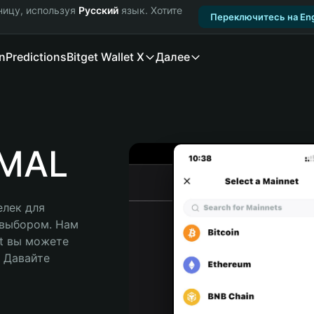
ницу, используя
Русский
язык. Хотите
Переключитесь на Eng
n
Predictions
Bitget Wallet X
Далее
IMAL
лек для 
 выбором. Нам 
t вы можете 
Давайте 