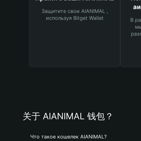
аи
Защитите свои AIANIMAL ,
используя Bitget Wallet
В ра
мы
раз
关于 AIANIMAL 钱包？
Что такое кошелек AIANIMAL?