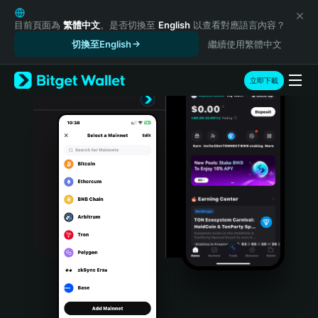
English
日本語
目前頁面為
繁體中文
。是否切換至
English
以查看對應語言內容？
Tiếng Việt
切換至English
繼續使用繁體中文
Русский
Español (Latinoamérica)
立即下載
Türkçe
Italiano
Français
Deutsch
简体中文
繁體中文
Português (Portugal)
Bahasa Indonesia
ภาษาไทย
हिन्दी
বাংলা
Español
Português (Brasil)
Español (Argentina)