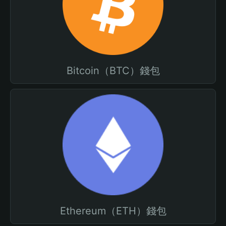
Bitcoin（BTC）錢包
Ethereum（ETH）錢包