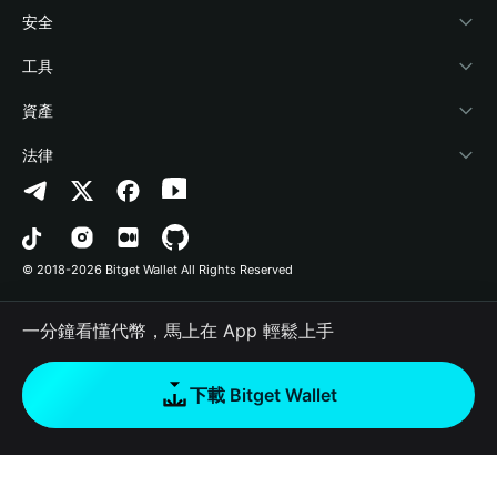
學院
Stablecoin Earn
開發者文件
安全
加密資訊
Payfi Crypto
連接錢包
風險保障基金
工具
幫助中心
Crypto Swap API
Bitget Wallet Pay
安全防護技術
快捷買幣
資產
‌聯繫我們
Altcoin Season Index
合作上架
授權檢測
Arbitrum
法律
品牌資源
Prediction Markets
合約檢測
Avalanche
隱私協議
工作機會
DApp
批次轉帳
Bitcoin
用戶使用協議
© 2018-2026 Bitget Wallet All Rights Reserved
官方渠道驗證
Trade
BNB Chain
Risk Disclosure
一分鐘看懂代幣，馬上在 App 輕鬆上手
RWA
Polygon
如何購買加密貨幣
下載 Bitget Wallet