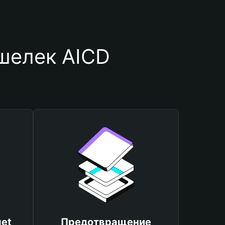
шелек AICD
et
Предотвращение