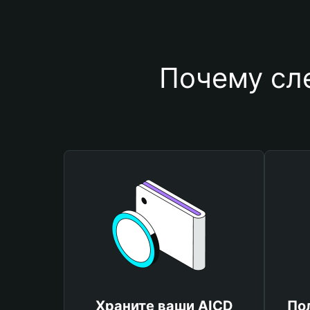
Почему сл
Храните ваши AICD
По