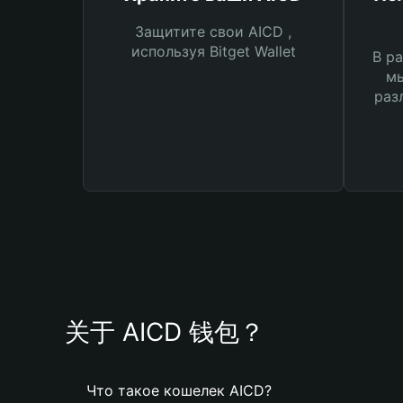
Защитите свои AICD ,
используя Bitget Wallet
В ра
мы
раз
关于 AICD 钱包？
Что такое кошелек AICD?