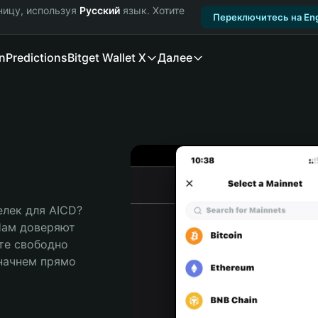
ницу, используя
Русский
язык. Хотите
Переключитесь на Eng
n
Predictions
Bitget Wallet X
Далее
ек для AICD? 
Нам доверяют 
те свободно 
ачнем прямо 