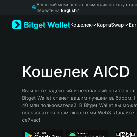
English
В данный момент вы просматриваете эту стра
日本語
перейти на
English
?
Tiếng Việt
Кошелек
Карта
Swap
Ear
Русский
Español (Latinoamérica)
Türkçe
Italiano
Français
Deutsch
Кошелек AICD
简体中文
繁體中文
Português (Portugal)
Вы ищете надежный и безопасный криптокошел
Bahasa Indonesia
Bitget Wallet станет вашим лучшим выбором. 
ภาษาไทย
40 млн пользователей. В Bitget Wallet вы може
हिन्दी
пользоваться возможностями Web3. Давайте н
বাংলা
сейчас!
Español
Português (Brasil)
Español (Argentina)