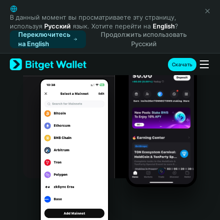
English
日本語
В данный момент вы просматриваете эту страницу,
используя
Русский
язык. Хотите перейти на
English
?
Tiếng Việt
Переключитесь
Продолжить использовать
Русский
на English
Русский
Español (Latinoamérica)
Türkçe
Скачать
Italiano
Français
Deutsch
简体中文
繁體中文
Português (Portugal)
Bahasa Indonesia
ภาษาไทย
हिन्दी
বাংলা
Español
Português (Brasil)
Español (Argentina)