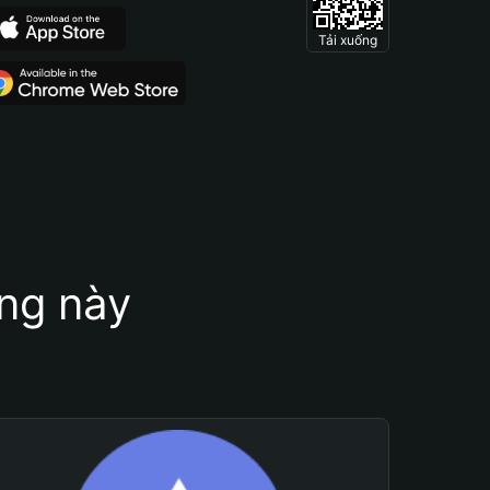
Tải xuống
ung này