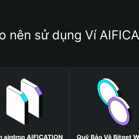
ao nên sử dụng Ví AIFIC
 airdrop AIFICATION
Quỹ Bảo Vệ Bitget W