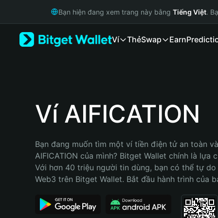
English
Bạn hiện đang xem trang này bằng
Tiếng Việt
. B
日本語
Tiếng Việt
Ví
Thẻ
Swap
Earn
Predicti
Русский
Español (Latinoamérica)
Türkçe
Italiano
Français
Deutsch
Ví AIFICATION
简体中文
繁體中文
Português (Portugal)
Bạn đang muốn tìm một ví tiền điện tử an toàn và 
Bahasa Indonesia
AIFICATION của mình? Bitget Wallet chính là lựa ch
ภาษาไทย
Với hơn 40 triệu người tin dùng, bạn có thể tự do
हिन्दी
Web3 trên Bitget Wallet. Bắt đầu hành trình của b
বাংলা
Español
Português (Brasil)
Español (Argentina)