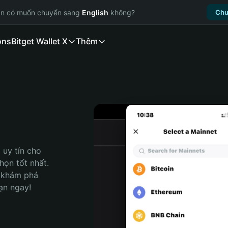
ạn có muốn chuyển sang
English
không?
Chu
ons
Bitget Wallet X
Thêm
uy tín cho 
ọn tốt nhất. 
 khám phá 
ạn ngay!