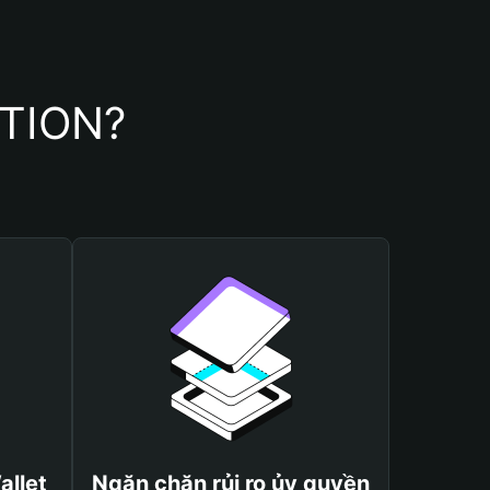
ATION?
allet
Ngăn chặn rủi ro ủy quyền