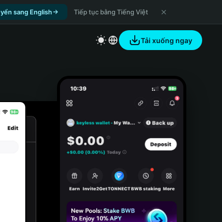
yển sang English
Tiếp tục bằng Tiếng Việt
Tải xuống ngay