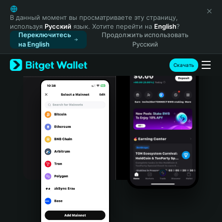
English
日本語
В данный момент вы просматриваете эту страницу,
используя
Русский
язык. Хотите перейти на
English
?
Tiếng Việt
Переключитесь
Продолжить использовать
Русский
на English
Русский
Español (Latinoamérica)
Türkçe
Скачать
Italiano
Français
Deutsch
简体中文
繁體中文
Português (Portugal)
Bahasa Indonesia
ภาษาไทย
हिन्दी
বাংলা
Español
Português (Brasil)
Español (Argentina)