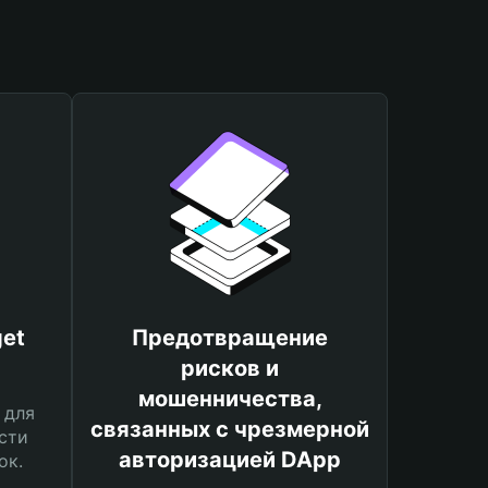
et
Предотвращение
рисков и
мошенничества,
 для
связанных с чрезмерной
сти
авторизацией DApp
ок.