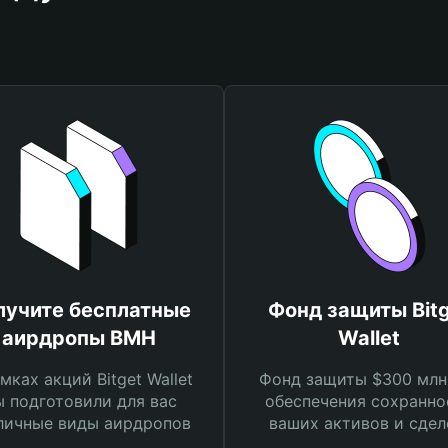
лучите бесплатные
Фонд защиты Bitg
аирдропы BMH
Wallet
мках акций Bitget Wallet
Фонд защиты $300 млн
 подготовили для вас
обеспечения сохранно
личные виды аирдропов
ваших активов и сдел