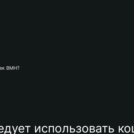
лек BMH?
едует использовать к