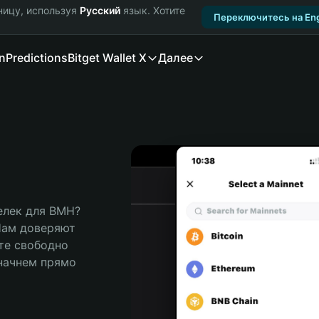
ницу, используя
Русский
язык. Хотите
Переключитесь на Eng
n
Predictions
Bitget Wallet X
Далее
лек для BMH? 
Нам доверяют 
те свободно 
ачнем прямо 