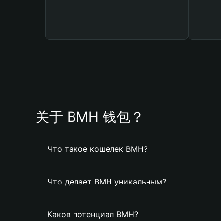
关于 BMH 钱包？
Что такое кошелек BMH?
Что делает BMH уникальным?
Каков потенциал BMH?