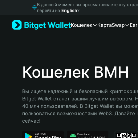
English
В данный момент вы просматриваете эту стра
日本語
перейти на
English
?
Tiếng Việt
Кошелек
Карта
Swap
Ear
Русский
Español (Latinoamérica)
Türkçe
Italiano
Français
Deutsch
Кошелек BMH
简体中文
繁體中文
Português (Portugal)
Вы ищете надежный и безопасный криптокоше
Bahasa Indonesia
Bitget Wallet станет вашим лучшим выбором. 
ภาษาไทย
40 млн пользователей. В Bitget Wallet вы може
हिन्दी
пользоваться возможностями Web3. Давайте н
বাংলা
сейчас!
Español
Português (Brasil)
Español (Argentina)