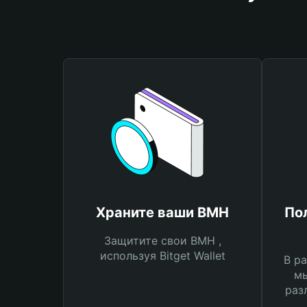
Храните ваши BMH
По
Защитите свои BMH ,
используя Bitget Wallet
В ра
мы
раз