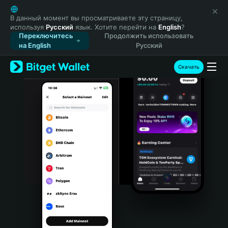
English
日本語
В данный момент вы просматриваете эту страницу,
используя
Русский
язык. Хотите перейти на
English
?
Tiếng Việt
Переключитесь
Продолжить использовать
Русский
на English
Русский
Español (Latinoamérica)
Türkçe
Скачать
Italiano
Français
Deutsch
简体中文
繁體中文
Português (Portugal)
Bahasa Indonesia
ภาษาไทย
हिन्दी
বাংলা
Español
Português (Brasil)
Español (Argentina)