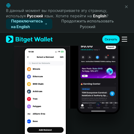
English
日本語
В данный момент вы просматриваете эту страницу,
используя
Русский
язык. Хотите перейти на
English
?
Tiếng Việt
Переключитесь
Продолжить использовать
Русский
на English
Русский
Español (Latinoamérica)
Türkçe
Скачать
Italiano
Français
Deutsch
简体中文
繁體中文
Português (Portugal)
Bahasa Indonesia
ภาษาไทย
हिन्दी
বাংলা
Español
Português (Brasil)
Español (Argentina)