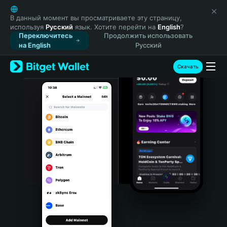
English
日本語
В данный момент вы просматриваете эту страницу,
используя
Русский
язык. Хотите перейти на
English
?
Tiếng Việt
Переключитесь
Продолжить использовать
Русский
на English
Русский
Español (Latinoamérica)
Türkçe
Скачать
Italiano
Français
Deutsch
简体中文
繁體中文
Português (Portugal)
Bahasa Indonesia
ภาษาไทย
हिन्दी
বাংলা
Español
Português (Brasil)
Español (Argentina)