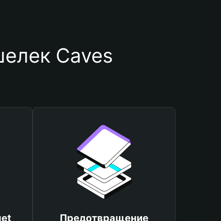
шелек Caves
et
Предотвращение