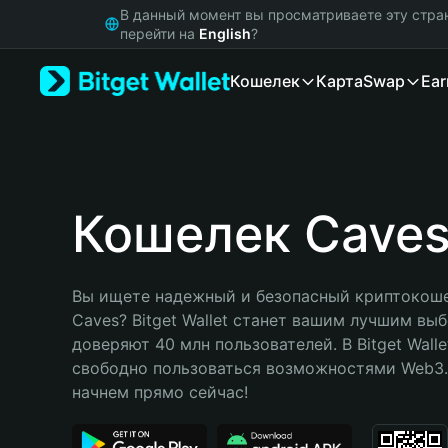
English
В данный момент вы просматриваете эту стра
日本語
перейти на
English
?
Tiếng Việt
Кошелек
Карта
Swap
Ear
Русский
Español (Latinoamérica)
Türkçe
Italiano
Français
Deutsch
Кошелек Cave
简体中文
繁體中文
Português (Portugal)
Вы ищете надежный и безопасный криптокоше
Bahasa Indonesia
Caves? Bitget Wallet станет вашим лучшим выб
ภาษาไทย
доверяют 40 млн пользователей. В Bitget Walle
हिन्दी
свободно пользоваться возможностями Web3. 
বাংলা
начнем прямо сейчас!
Español
Português (Brasil)
Español (Argentina)