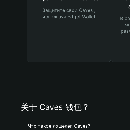
Защитите свои Caves ,
используя Bitget Wallet
В ра
мы
раз
关于 Caves 钱包？
Что такое кошелек Caves?