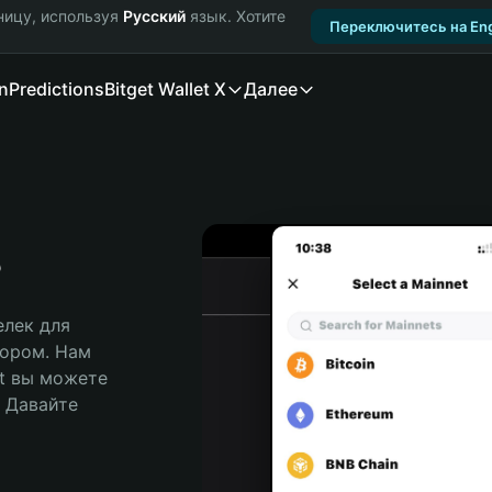
ницу, используя
Русский
язык. Хотите
Переключитесь на Eng
n
Predictions
Bitget Wallet X
Далее
s
лек для 
ором. Нам 
t вы можете 
Давайте 