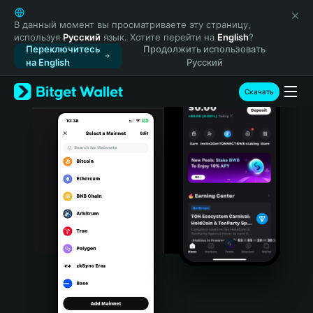
English
日本語
В данный момент вы просматриваете эту страницу,
используя
Русский
язык. Хотите перейти на
English
?
Tiếng Việt
Переключитесь
Продолжить использовать
Русский
на English
Русский
Español (Latinoamérica)
Türkçe
Скачать
Italiano
Français
Deutsch
简体中文
繁體中文
Português (Portugal)
Bahasa Indonesia
ภาษาไทย
हिन्दी
বাংলা
Español
Português (Brasil)
Español (Argentina)