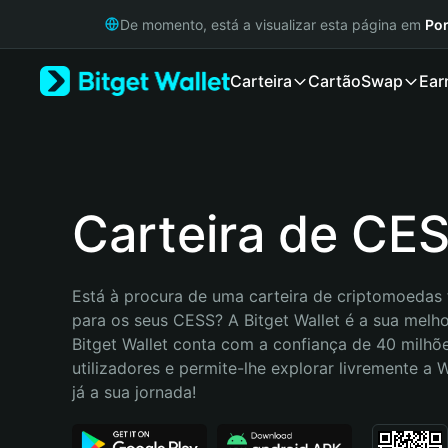
English
De momento, está a visualizar esta página em
Por
日本語
Tiếng Việt
Carteira
Cartão
Swap
Ear
Русский
Español (Latinoamérica)
Türkçe
Italiano
Français
Deutsch
Carteira de CE
简体中文
繁體中文
Português (Portugal)
Está à procura de uma carteira de criptomoedas f
Bahasa Indonesia
para os seus CESS? A Bitget Wallet é a sua melhor
ภาษาไทย
Bitget Wallet conta com a confiança de 40 milhõe
हिन्दी
utilizadores e permite-lhe explorar livremente a
বাংলা
já a sua jornada!
Español
Português (Brasil)
Español (Argentina)