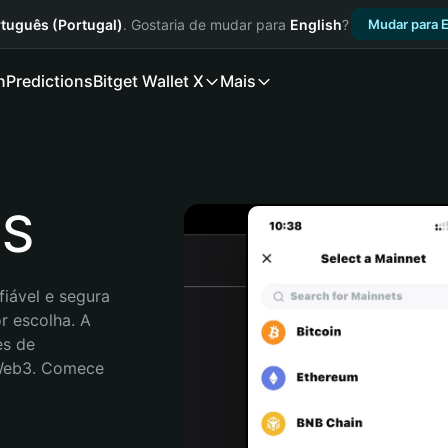
tuguês (Portugal)
. Gostaria de mudar para
English
?
Mudar para E
n
Predictions
Bitget Wallet X
Mais
SS
iável e segura 
 escolha. A 
s de 
 Web3. Comece 