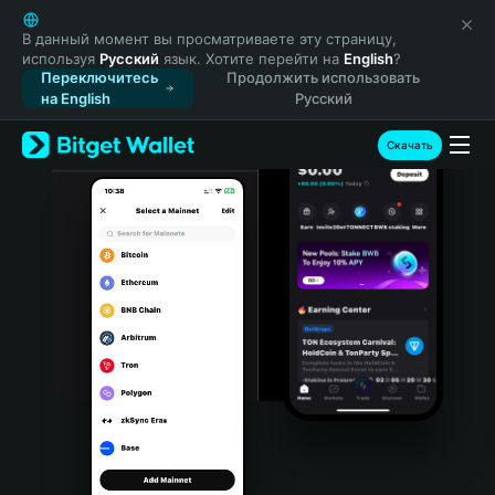
English
日本語
В данный момент вы просматриваете эту страницу,
используя
Русский
язык. Хотите перейти на
English
?
Tiếng Việt
Переключитесь
Продолжить использовать
Русский
на English
Русский
Español (Latinoamérica)
Türkçe
Скачать
Italiano
Français
Deutsch
简体中文
繁體中文
Português (Portugal)
Bahasa Indonesia
ภาษาไทย
हिन्दी
বাংলা
Español
Português (Brasil)
Español (Argentina)