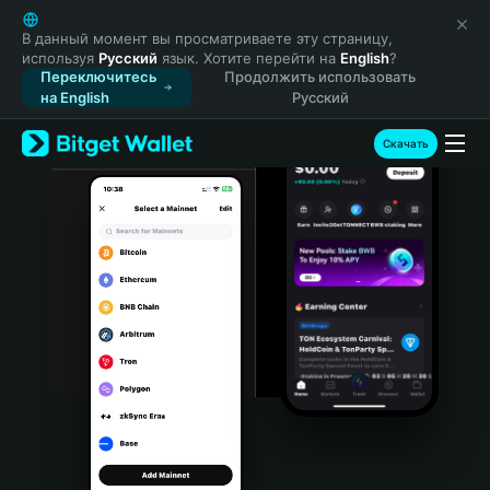
English
日本語
В данный момент вы просматриваете эту страницу,
используя
Русский
язык. Хотите перейти на
English
?
Tiếng Việt
Переключитесь
Продолжить использовать
Русский
на English
Русский
Español (Latinoamérica)
Türkçe
Скачать
Italiano
Français
Deutsch
简体中文
繁體中文
Português (Portugal)
Bahasa Indonesia
ภาษาไทย
हिन्दी
বাংলা
Español
Português (Brasil)
Español (Argentina)