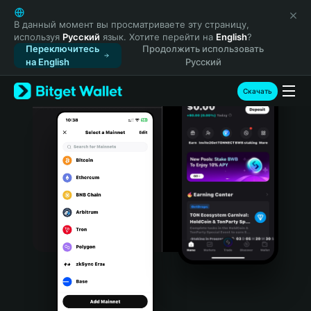
English
日本語
В данный момент вы просматриваете эту страницу,
используя
Русский
язык. Хотите перейти на
English
?
Tiếng Việt
Переключитесь
Продолжить использовать
Русский
на English
Русский
Español (Latinoamérica)
Türkçe
Скачать
Italiano
Français
Deutsch
简体中文
繁體中文
Português (Portugal)
Bahasa Indonesia
ภาษาไทย
हिन्दी
বাংলা
Español
Português (Brasil)
Español (Argentina)