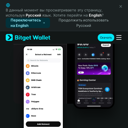
English
日本語
В данный момент вы просматриваете эту страницу,
используя
Русский
язык. Хотите перейти на
English
?
Tiếng Việt
Переключитесь
Продолжить использовать
Русский
на English
Русский
Español (Latinoamérica)
Türkçe
Скачать
Italiano
Français
Deutsch
简体中文
繁體中文
Português (Portugal)
Bahasa Indonesia
ภาษาไทย
हिन्दी
বাংলা
Español
Português (Brasil)
Español (Argentina)