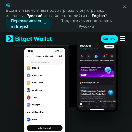
English
日本語
В данный момент вы просматриваете эту страницу,
используя
Русский
язык. Хотите перейти на
English
?
Tiếng Việt
Переключитесь
Продолжить использовать
Русский
на English
Русский
Español (Latinoamérica)
Türkçe
Скачать
Italiano
Français
Deutsch
简体中文
繁體中文
Português (Portugal)
Bahasa Indonesia
ภาษาไทย
हिन्दी
বাংলা
Español
Português (Brasil)
Español (Argentina)