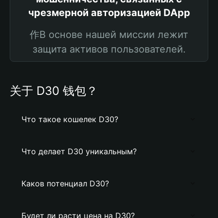
чрезмерной авторизацией DApp
作В основе нашей миссии лежит
защита активов пользователей.
关于 D30 钱包？
Что такое кошелек D30?
Что делает D30 уникальным?
Каков потенциал D30?
Будет ли расти цена на D30?