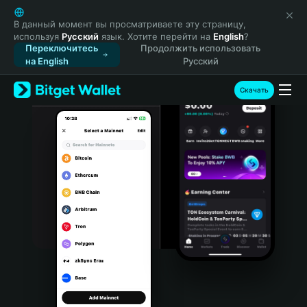
English
日本語
В данный момент вы просматриваете эту страницу,
используя
Русский
язык. Хотите перейти на
English
?
Tiếng Việt
Переключитесь
Продолжить использовать
Русский
на English
Русский
Español (Latinoamérica)
Türkçe
Скачать
Italiano
Français
Deutsch
简体中文
繁體中文
Português (Portugal)
Bahasa Indonesia
ภาษาไทย
हिन्दी
বাংলা
Español
Português (Brasil)
Español (Argentina)