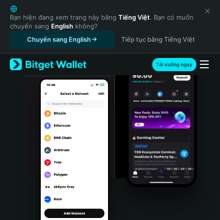
English
日本語
Bạn hiện đang xem trang này bằng
Tiếng Việt
. Bạn có muốn
chuyển sang
English
không?
Tiếng Việt
Chuyển sang English
Tiếp tục bằng Tiếng Việt
Русский
Español (Latinoamérica)
Türkçe
Tải xuống ngay
Italiano
Français
Deutsch
简体中文
繁體中文
Português (Portugal)
Bahasa Indonesia
ภาษาไทย
हिन्दी
বাংলা
Español
Português (Brasil)
Español (Argentina)