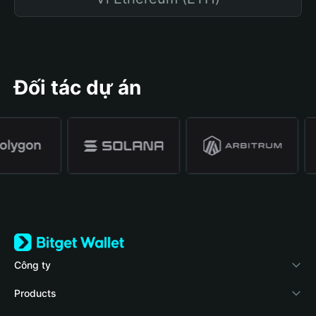
Đối tác dự án
Công ty
Về Bitget Wallet
Products