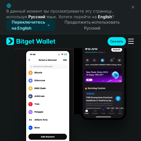
English
日本語
В данный момент вы просматриваете эту страницу,
используя
Русский
язык. Хотите перейти на
English
?
Tiếng Việt
Переключитесь
Продолжить использовать
Русский
на English
Русский
Español (Latinoamérica)
Türkçe
Скачать
Italiano
Français
Deutsch
简体中文
繁體中文
Português (Portugal)
Bahasa Indonesia
ภาษาไทย
हिन्दी
বাংলা
Español
Português (Brasil)
Español (Argentina)