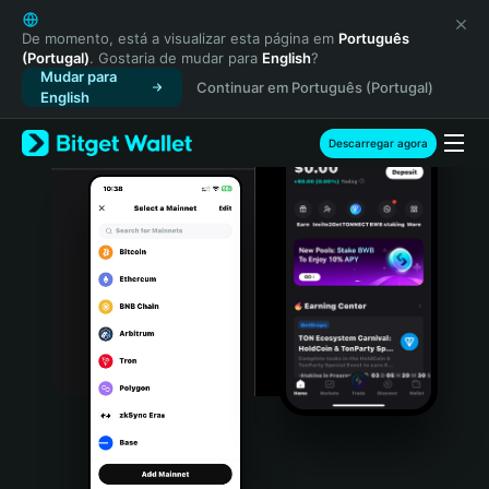
English
日本語
De momento, está a visualizar esta página em
Português
(Portugal)
. Gostaria de mudar para
English
?
Tiếng Việt
Mudar para
Continuar em Português (Portugal)
Русский
English
Español (Latinoamérica)
Türkçe
Descarregar agora
Italiano
Français
Deutsch
简体中文
繁體中文
Português (Portugal)
Bahasa Indonesia
ภาษาไทย
हिन्दी
বাংলা
Español
Português (Brasil)
Español (Argentina)